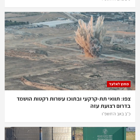
מחוץ לאלעד
צפו: תוואי תת-קרקעי ובתוכו עשרות רקטות הושמד
בדרום רצועת עזה
כ״ב באב ה׳תשפ״ו