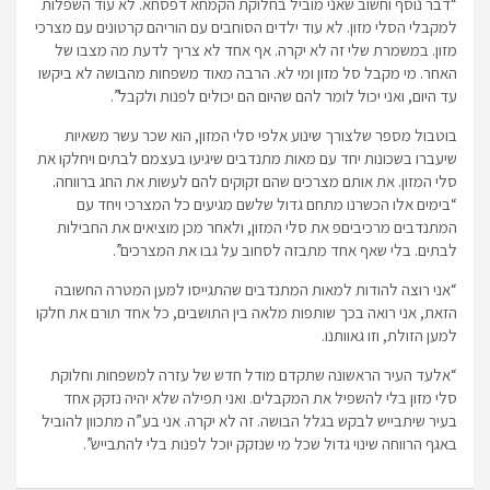
“דבר נוסף וחשוב שאני מוביל בחלוקת הקמחא דפסחא. לא עוד השפלות
למקבלי הסלי מזון. לא עוד ילדים הסוחבים עם הוריהם קרטונים עם מצרכי
מזון. במשמרת שלי זה לא יקרה. אף אחד לא צריך לדעת מה מצבו של
האחר. מי מקבל סל מזון ומי לא. הרבה מאוד משפחות מהבושה לא ביקשו
עד היום, ואני יכול לומר להם שהיום הם יכולים לפנות ולקבל”.
בוטבול מספר שלצורך שינוע אלפי סלי המזון, הוא שכר עשר משאיות
שיעברו בשכונות יחד עם מאות מתנדבים שיגיעו בעצמם לבתים ויחלקו את
סלי המזון. את אותם מצרכים שהם זקוקים להם לעשות את החג ברווחה.
“בימים אלו הכשרנו מתחם גדול שלשם מגיעים כל המצרכי ויחד עם
המתנדבים מרכיביםפ את סלי המזון, ולאחר מכן מוציאים את החבילות
לבתים. בלי שאף אחד מתבזה לסחוב על גבו את המצרכים”.
“אני רוצה להודות למאות המתנדבים שהתגייסו למען המטרה החשובה
הזאת, אני רואה בכך שותפות מלאה בין התושבים, כל אחד תורם את חלקו
למען הזולת, וזו גאוותנו.
“אלעד העיר הראשונה שתקדם מודל חדש של עזרה למשפחות וחלוקת
סלי מזון בלי להשפיל את המקבלים. ואני תפילה שלא יהיה נזקק אחד
בעיר שיתבייש לבקש בגלל הבושה. זה לא יקרה. אני בע”ה מתכוון להוביל
באגף הרווחה שינוי גדול שכל מי שנזקק יוכל לפנות בלי להתבייש”.