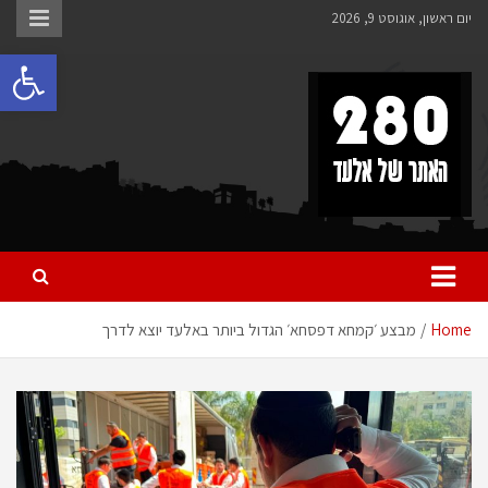
Ski
יום ראשון, אוגוסט 9, 2026
t
פתח 
conten
280 – חדשות אלעד
כל מה שחדש ומעניין באלעד
Home
מבצע ׳קמחא דפסחא׳ הגדול ביותר באלעד יוצא לדרך