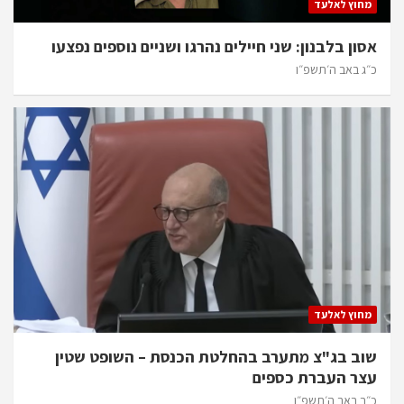
מחוץ לאלעד
אסון בלבנון: שני חיילים נהרגו ושניים נוספים נפצעו
כ״ג באב ה׳תשפ״ו
מחוץ לאלעד
שוב בג"צ מתערב בהחלטת הכנסת – השופט שטין
עצר העברת כספים
כ״ב באב ה׳תשפ״ו