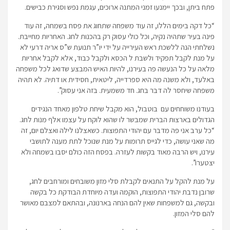
פתח ביתן, ובכך יימנעו זמני המתנה ארוכים, עגמת נפש וסגירת כבישים.
“כל דקה בימים הללו, זה עוד משפחה שתחוג את פסח בשמחה, זה עוד
פינה בעיר שתהיה נקיה, וכל כולי עסוק רק בהכנות לחג. האחריות מחייבת.
נשלחתי הנה ללשכת ראש העירייה על ידי יו”ר תנועת ש”ס אריה דרעי לא
על מנת לקבל תפקיד ולשבת ל הכסא ולקבל כבוד, אלא לקבל אחריות
מלאה על כל הנעשה פה בעירנו, להיות האיש המבצע שדואג לכל משפחה
באלעד, ולא משנה מה היא ספרדייה, ליטאית, חסידית או דתיה. לא תהיה
משפחה שיחסר לה דבר בחג. חד משמעית. בזה אני עסוק”.
בעודנו משוחחים עם בוטבול, הוא מקבל שיחת טלפון מאחד הנגידים
הגדולים בארצות הברית שמבשר לו שהוא לוקח על עצמו אלף מנות לחג.
“כל ערב אני פה מדבר עם יהודי התפוצות. כשאצלנו לילה ואצלם יום, זה
מה שאני עושה, כדי לגייס תרומות על מנת שנוכל לתת מענה לתושבי
עירנו, ויש הרבה מאוד בקשות לעזרה. בפסח הזה כולם יסבו בשמחה ולא
יצטערו”.
על מנת להקל על התנאים לקבלת סלי מזון משובחים ומורחבים לחג,
שרובן נדבת יהודי התפוצות, הוקמה ועדה מיוחדת הבודקת כל בקשה
ובקשה, גם למשפחות שאין להם הנחה בארנונה, ובהתאם למצבם מאושר
להם סלי המזון.