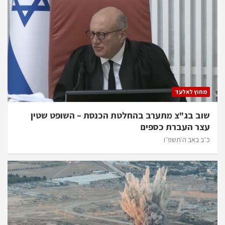
מחוץ לאלעד
שוב בג"צ מתערב בהחלטת הכנסת – השופט שטין
עצר העברת כספים
כ״ב באב ה׳תשפ״ו