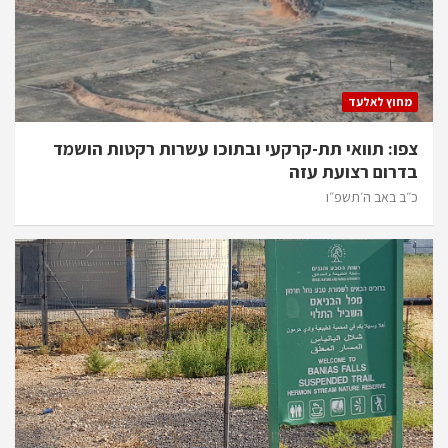
מחוץ לאלעד
צפו: תוואי תת-קרקעי ובתוכו עשרות רקטות הושמד
בדרום רצועת עזה
כ״ב באב ה׳תשפ״ו