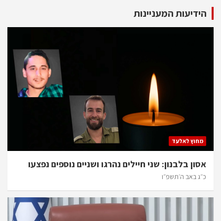
הידיעות המעניינות
מחוץ לאלעד
אסון בלבנון: שני חיילים נהרגו ושניים נוספים נפצעו
כ״ג באב ה׳תשפ״ו