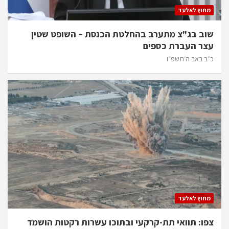
מחוץ לאלעד
שוב בג"צ מתערב בהחלטת הכנסת – השופט שטין
עצר העברת כספים
כ״ב באב ה׳תשפ״ו
מחוץ לאלעד
צפו: תוואי תת-קרקעי ובתוכו עשרות רקטות הושמד