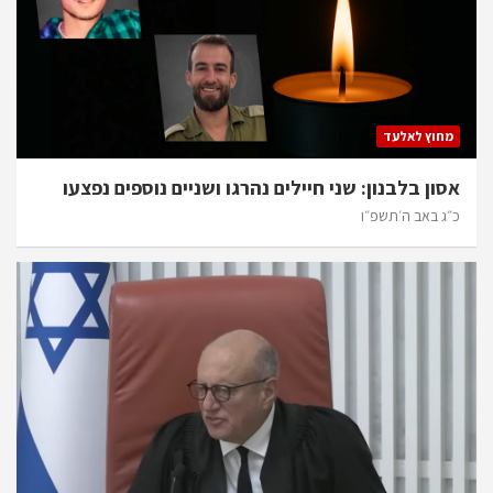
מחוץ לאלעד
אסון בלבנון: שני חיילים נהרגו ושניים נוספים נפצעו
כ״ג באב ה׳תשפ״ו