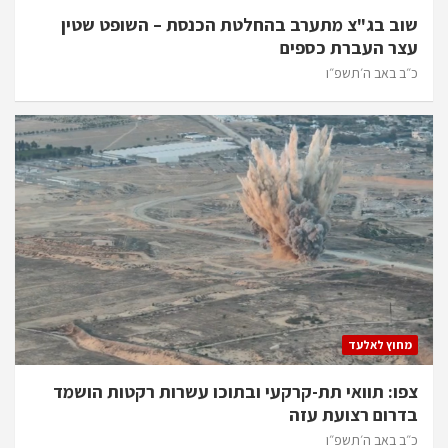
שוב בג"צ מתערב בהחלטת הכנסת – השופט שטין
עצר העברת כספים
כ״ב באב ה׳תשפ״ו
מחוץ לאלעד
צפו: תוואי תת-קרקעי ובתוכו עשרות רקטות הושמד
בדרום רצועת עזה
כ״ב באב ה׳תשפ״ו