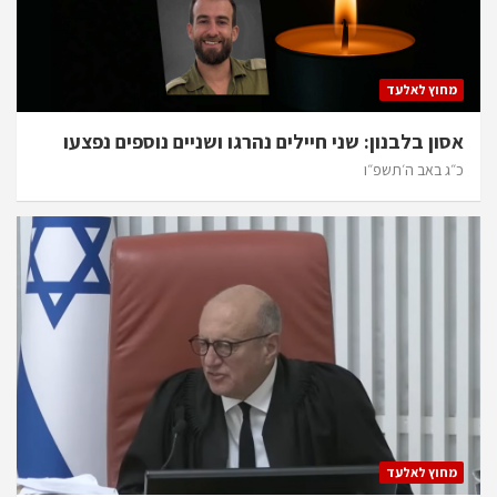
מחוץ לאלעד
אסון בלבנון: שני חיילים נהרגו ושניים נוספים נפצעו
כ״ג באב ה׳תשפ״ו
מחוץ לאלעד