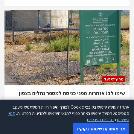
מחוץ לאלעד
שימו לב! אזהרות מפני כניסה למספר נחלים בצפון
כ״ב באב ה׳תשפ״ו
אתר זה עושה שימוש בקובצי Cookie לצורך שיפור חווית המשתמש ומעקב
אתר זה עושה שימוש בקוקיז לצורך שיפור חווית המשתמש ומעקב סטטיסטי.
סטטיסטי. המשך שימוש באתר כפוף לתנאי השימוש ולמדיניות הפרטיות.
תנאי
קרא עוד
השימוש
ו-
מדיניות הפרטיות
.
אני מאשר שימוש בקוקיז
אני מאשר/ת שימוש בקוקיז
כל הזכויות שמורות להנהלת אתר 280 |
תנאי שימוש
פרסמו אצלנו