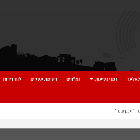
לאלעד
זמני נסיעות
גמ”חים
רשימת עסקים
לוח דירות
ז “תכנן ובנה”