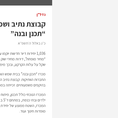
נדל"ן
קבוצת נתיב ושפ
“תכנן ובנה”
כ״ג באלול ה׳תשפ״א
1,036 יחידות דיור חדשות י
שקל על עלות הקרקע, ובכך מימשו
מכרז “תכנן ובנה” בבית שמש הוא
בהיקפים משמעותיים. זכייתה במכ
ילד
מוסדות חינוך ועוד.