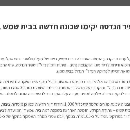
יר הנדסה יקימו שכונה חדשה בבית שמש 
וקמו על עתודת הקרקע הזמינה האחרונה בבית שמש, בשווי של מעל מיליארד וחצי שקל. מ
 את זכייתן לפרויקט הנדל”ן הגדול בבית שמש.
 השני מסוגו בישראל. מדובר בפרויקט משמעותי ובעל היקף עצום שיוקם עם היכולת 
החברות הוותיקות. קבוצת נתיב הינה חברת נד
רז להקמת שכונה שלמה נוספת מעידה על האמון הרב לו היא זוכה הודות לחוסנה הפי
המכרז הנוכחי כולל תכנון, פיתוח ובניית שכונת מגורים שלמה שתכלול 1,036 יחידות דיור 
ים ובתי כנסת, במתחם ד’5 בבית שמש – עתודת הקרקע הזמינה האחרונה בשכונת רמת בית שמש ד’ המיועד