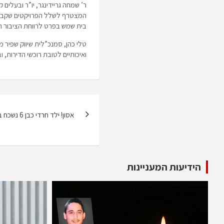
ר’ שמחה גריידינגר, יו”ר ובעלי
בית שמש בפרט לרווחת הציבור הח
טלי כהן, סמנכ”לית שיווק שפיר 
ואיכותיים לטובת רוכשי הדירות, ו
ניווט
אסון! ילד חרדי כבן 6 נשכח ברכב ומצא מותו
הידיעות המעניינות