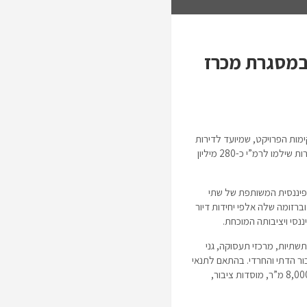
במסגרת מכרז
קימות הפרויקט, שמיועד לדירות
“מחיר מופחת”, דירות מחירי שוק חופשי ודירות לדיור מוגן, הן קבוצת נתיב – פיתוח ויזמות נדל”ן ושפיר הנדסה. שתי החברות שילמו לרמ”י כ-280 מיליון
הפיננסית המשותפת של שתי
ל”ן ותיקה בבעלותו של ר’ שמחה גריידינגר הפועלת מזה 30 שנה בתחום, וברזומה שלה אלפי יחידות דיור
ננסי ויציבותה המוכחת.
חדשות וכמו כן מוסדות ציבור, תשתיות, מרכזי תעסוקה, גני
ת לציבור הדתי והחרדי. בהתאם לתנאי
המכרז, השטח ממוצע של יחידת דיור בפרויקט עומד על כ-105 מ”ר. בנוסף, ייבנו שטחי מסחר ותעסוקה בהיקף של כ-8,000 מ”ר, מוסדות ציבור,