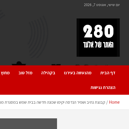
Ski
יום שישי, אוגוסט 7, 2026
t
conten
280 – חדשות אלעד
כל מה שחדש ומעניין באלעד
דף הבית
מהנעשה בעירנו
בקהילה
מזל טוב
מחוץ 
הצהרת נגישות
Home
קבוצת נתיב ושפיר הנדסה יקימו שכונה חדשה בבית שמש במסגרת מכר