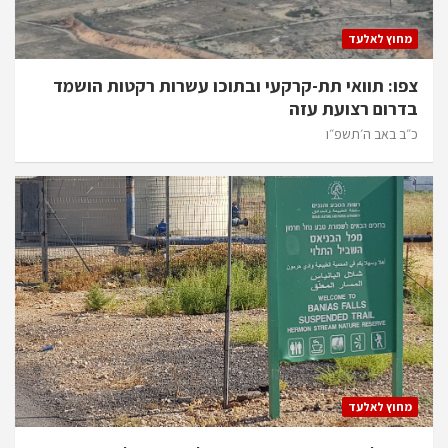
מחוץ לאלעד
צפו: תוואי תת-קרקעי ובתוכו עשרות רקטות הושמד
בדרום רצועת עזה
כ״ב באב ה׳תשפ״ו
מחוץ לאלעד