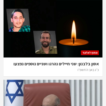
מחוץ לאלעד
אסון בלבנון: שני חיילים נהרגו ושניים נוספים נפצעו
כ״ג באב ה׳תשפ״ו