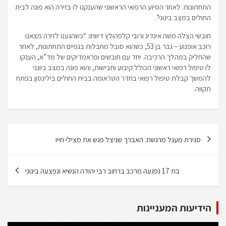
התחתונות. לאחר הסיוע הרפואי הראשוני שהענקנו לו בזירה הוא פונה לבית
החולים במצב בינוני”.
חובשי הצלה משה אינדיג ורובי קלפהולץ דיווחו: “כשהגענו לזירה מצאנו
רוכב אופנוע – גבר בן 53, כשהוא סובל מחבלות בגפיים התחתונות, לאחר
שהחליק במהלך הרכיבה. יחד עם חובשים ופראמדיקים של מד”א, הענקו
לו טיפול רפואי ראשוני הכולל קיבוע וחבישות, והוא פונה במצב ביונני
להמשך קבלת טיפול רפואי בחדר הטראומה בבית החולים בילינסון בפתח
תקווה.
ניווט
סגירת מעגל מרגשת: האברך שניצל פגש את מצילי חייו
בת 17 נפגעה מרכב ברחוב רבי יהודה הנשיא ונפצעה בינוני
הידיעות המעניינות