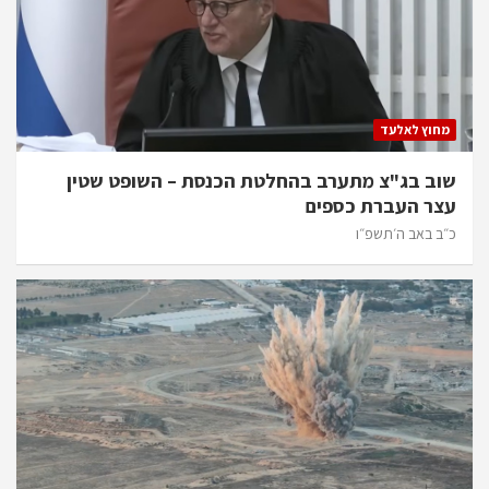
מחוץ לאלעד
שוב בג"צ מתערב בהחלטת הכנסת – השופט שטין
עצר העברת כספים
כ״ב באב ה׳תשפ״ו