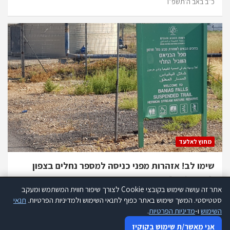
כ״ב באב ה׳תשפ״ו
מחוץ לאלעד
שימו לב! אזהרות מפני כניסה למספר נחלים בצפון
כ״ב באב ה׳תשפ״ו
אתר זה עושה שימוש בקובצי Cookie לצורך שיפור חווית המשתמש ומעקב
אתר זה עושה שימוש בקוקיז לצורך שיפור חווית המשתמש ומעקב סטטיסטי.
סטטיסטי. המשך שימוש באתר כפוף לתנאי השימוש ולמדיניות הפרטיות.
תנאי
קרא עוד
השימוש
ו-
מדיניות הפרטיות
.
אני מאשר שימוש בקוקיז
כל הזכויות שמורות להנהלת אתר 280 |
תנאי שימוש
פרסמו אצלנו
אני מאשר/ת שימוש בקוקיז