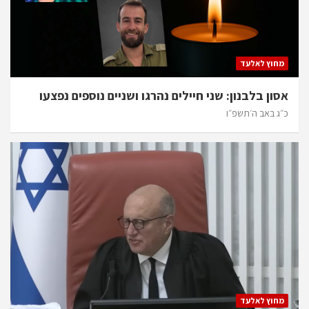
מחוץ לאלעד
אסון בלבנון: שני חיילים נהרגו ושניים נוספים נפצעו
כ״ג באב ה׳תשפ״ו
מחוץ לאלעד