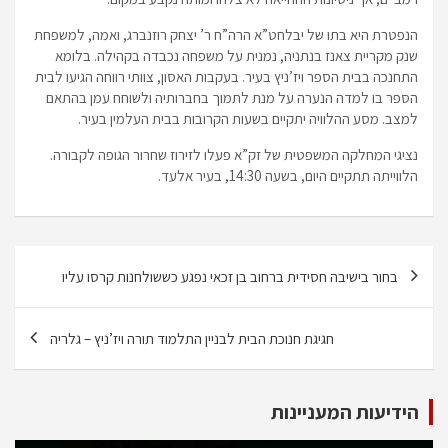
הנפטרת היא בתו של יבלחט”א הרה”ח ר’ יצחק רוזנברג, ואמה, למשפחת
שנק מקריית צאנז בנתניה, נמנית על משפחה נכבדה בקהילה. בלומא
התחנכה בבית הספר ויז’ניץ בעיר. בעקבות האסון, צוותי רווחה הגיעו לבית
הספר בו למדה הנערה על מנת לתמוך בחברותיה ולשוחח עמן בהתאם
למצב. מסע ההלוויה יתקיים בשעות הקרובות בבית העלמין בעיר.
נציגי המחלקה המשפטית של זק”א פעלו לזירוז שחרור הגופה לקבורה.
הלווייתה תתקיים היום, בשעה 14:30, בעיר אלעד.
ניווט
בחור בישיבה חסידית ברחוב בן זכאי נפגע כששולחנות קרסו עליו
חגיגת חנוכת הבית לבניין התלמוד תורה ויז’ניץ – גלריה
הידיעות המעניינות