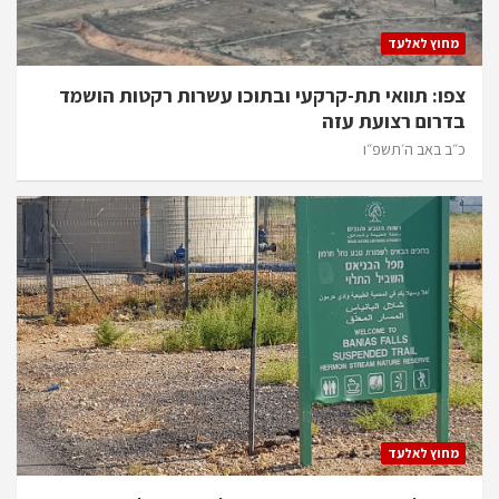
מחוץ לאלעד
צפו: תוואי תת-קרקעי ובתוכו עשרות רקטות הושמד
בדרום רצועת עזה
כ״ב באב ה׳תשפ״ו
מחוץ לאלעד