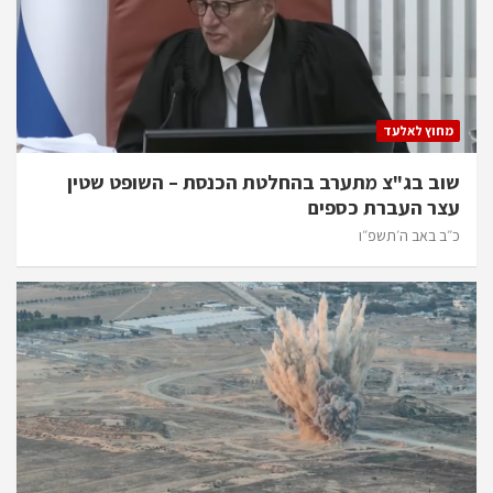
מחוץ לאלעד
שוב בג"צ מתערב בהחלטת הכנסת – השופט שטין
עצר העברת כספים
כ״ב באב ה׳תשפ״ו