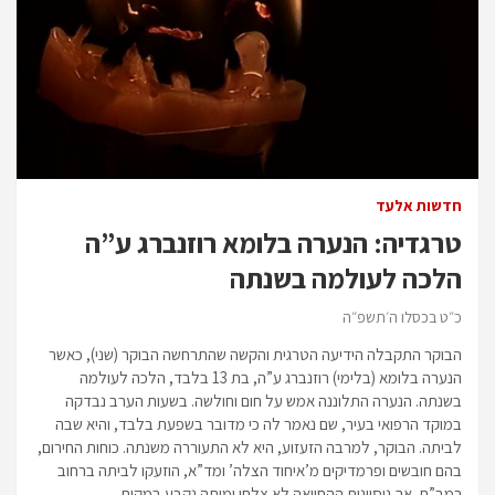
חדשות אלעד
טרגדיה: הנערה בלומא רוזנברג ע”ה
הלכה לעולמה בשנתה
כ״ט בכסלו ה׳תשפ״ה
הבוקר התקבלה הידיעה הטרגית והקשה שהתרחשה הבוקר (שני), כאשר
הנערה בלומא (בלימי) רוזנברג ע”ה, בת 13 בלבד, הלכה לעולמה
בשנתה. הנערה התלוננה אמש על חום וחולשה. בשעות הערב נבדקה
במוקד הרפואי בעיר, שם נאמר לה כי מדובר בשפעת בלבד, והיא שבה
לביתה. הבוקר, למרבה הזעזוע, היא לא התעוררה משנתה. כוחות החירום,
בהם חובשים ופרמדיקים מ’איחוד הצלה’ ומד”א, הוזעקו לביתה ברחוב
רמב”ם, אך ניסיונות ההחייאה לא צלחו ומותה נקבע במקום.