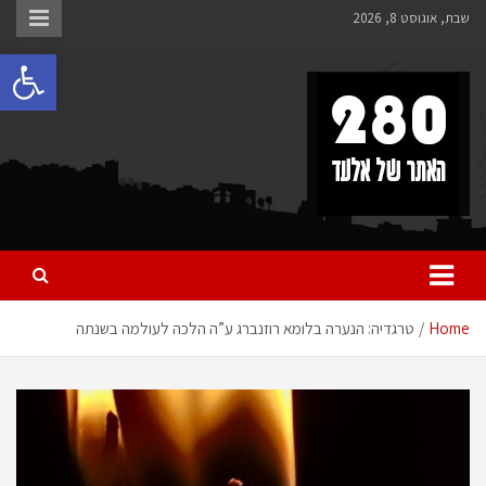
Ski
שבת, אוגוסט 8, 2026
t
פתח 
conten
280 – חדשות אלעד
כל מה שחדש ומעניין באלעד
Home
טרגדיה: הנערה בלומא רוזנברג ע”ה הלכה לעולמה בשנתה