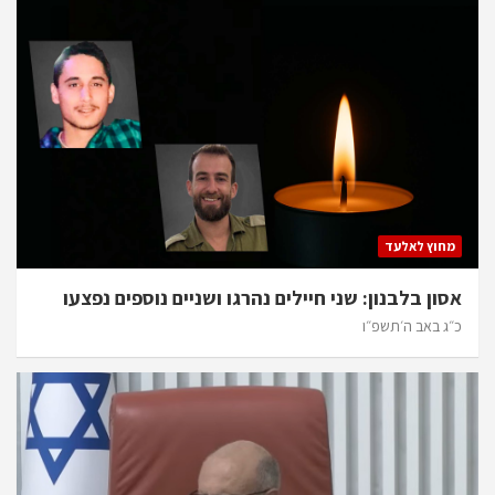
מחוץ לאלעד
אסון בלבנון: שני חיילים נהרגו ושניים נוספים נפצעו
כ״ג באב ה׳תשפ״ו