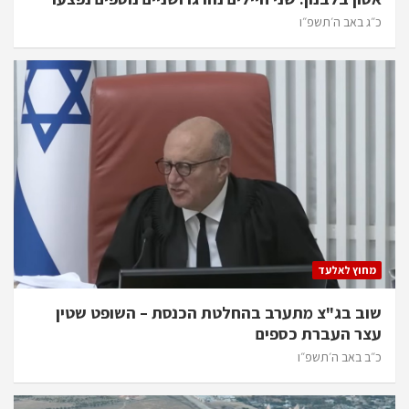
כ״ג באב ה׳תשפ״ו
מחוץ לאלעד
שוב בג"צ מתערב בהחלטת הכנסת – השופט שטין
עצר העברת כספים
כ״ב באב ה׳תשפ״ו