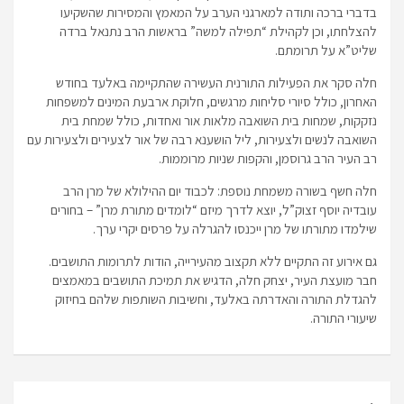
בדברי ברכה ותודה למארגני הערב על המאמץ והמסירות שהשקיעו
להצלחתו, וכן לקהילת “תפילה למשה” בראשות הרב נתנאל ברדה
שליט”א על תרומתם.
חלה סקר את הפעילות התורנית העשירה שהתקיימה באלעד בחודש
האחרון, כולל סיורי סליחות מרגשים, חלוקת ארבעת המינים למשפחות
נזקקות, שמחות בית השואבה מלאות אור ואחדות, כולל שמחת בית
השואבה לנשים ולצעירות, ליל הושענא רבה של אור לצעירים ולצעירות עם
רב העיר הרב גרוסמן, והקפות שניות מרוממות.
חלה חשף בשורה משמחת נוספת: לכבוד יום ההילולא של מרן הרב
עובדיה יוסף זצוק”ל, יוצא לדרך מיזם “לומדים מתורת מרן” – בחורים
שילמדו מתורתו של מרן ייכנסו להגרלה על פרסים יקרי ערך.
גם אירוע זה התקיים ללא תקצוב מהעירייה, הודות לתרומות התושבים.
חבר מועצת העיר, יצחק חלה, הדגיש את תמיכת התושבים במאמצים
להגדלת התורה והאדרתה באלעד, וחשיבות השותפות שלהם בחיזוק
שיעורי התורה.
ניווט