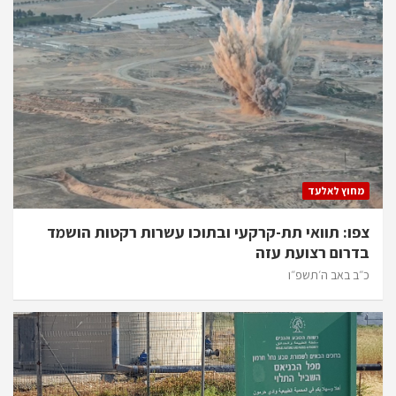
מחוץ לאלעד
צפו: תוואי תת-קרקעי ובתוכו עשרות רקטות הושמד
בדרום רצועת עזה
כ״ב באב ה׳תשפ״ו