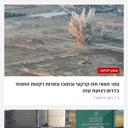
מחוץ לאלעד
צפו: תוואי תת-קרקעי ובתוכו עשרות רקטות הושמד
בדרום רצועת עזה
כ״ב באב ה׳תשפ״ו