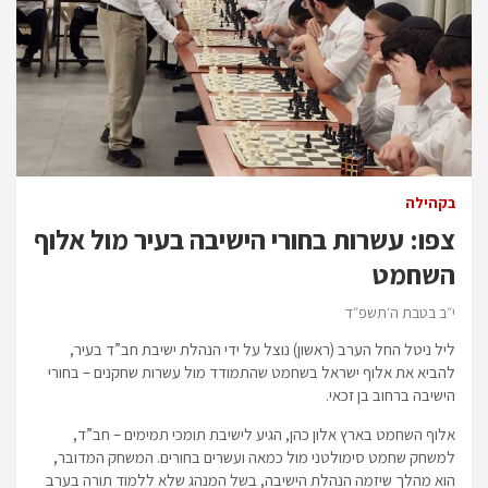
בקהילה
צפו: עשרות בחורי הישיבה בעיר מול אלוף
השחמט
י״ב בטבת ה׳תשפ״ד
ליל ניטל החל הערב (ראשון) נוצל על ידי הנהלת ישיבת חב”ד בעיר,
להביא את אלוף ישראל בשחמט שהתמודד מול עשרות שחקנים – בחורי
הישיבה ברחוב בן זכאי.
אלוף השחמט בארץ אלון כהן, הגיע לישיבת תומכי תמימים – חב”ד,
למשחק שחמט סימולטני מול כמאה ועשרים בחורים. המשחק המדובר,
הוא מהלך שיזמה הנהלת הישיבה, בשל המנהג שלא ללמוד תורה בערב