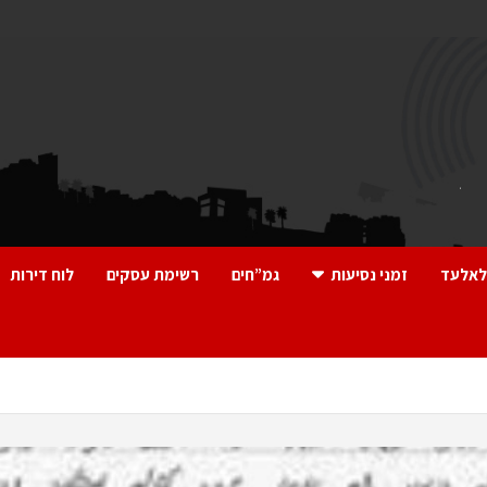
לאלעד
זמני נסיעות
גמ”חים
רשימת עסקים
לוח דירות