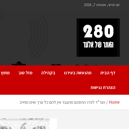
Ski
יום שישי, אוגוסט 7, 2026
t
conten
280 – חדשות אלעד
כל מה שחדש ומעניין באלעד
דף הבית
מהנעשה בעירנו
בקהילה
מזל טוב
מחוץ 
הצהרת נגישות
Home
הגר”ד לנדו: ההסכם מהעבר אין להם כל ערך ואינו מחייב