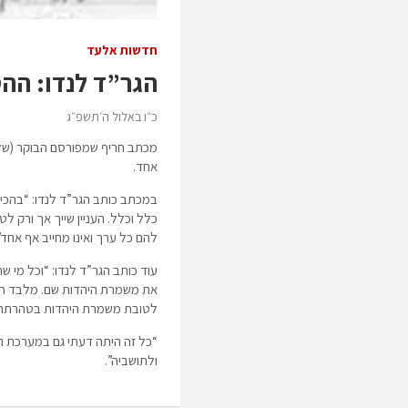
חדשות אלעד
הגר”ד לנדו: ההס
כ״ו באלול ה׳תשפ״ג
מכתב חריף שמפורסם הבוקר (שלישי
אחד.
במכתב כותב הגר”ד לנדו: “בהכיר
כלל וכלל. העניין שייך אך ורק ל
להם כל ערך ואינו מחייב אף אחד”
עוד כותב הגר”ד לנדו: “וכל מי שת
את משמרת היהדות שם. מלבד הלשו
לטובת משמרת היהדות בטהרתה ש
“כל זה היתה דעתי גם במערכת הב
ולתושביה”.