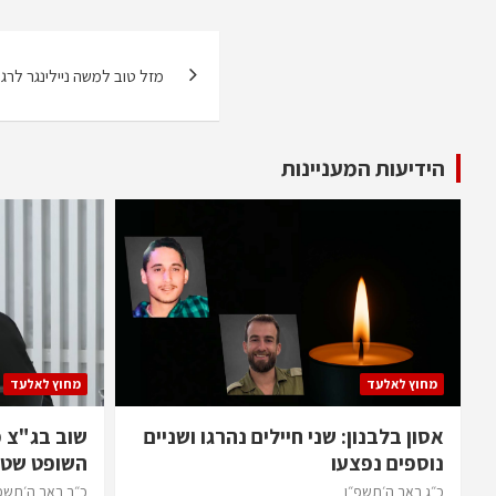
ניווט
מזל טוב למשה ניילינגר לרגל 
הידיעות המעניינות
מחוץ לאלעד
מחוץ לאלעד
אסון בלבנון: שני חיילים נהרגו ושניים
שוב בג"צ 
נוספים נפצעו
השופט שטי
כ״ג באב ה׳תשפ״ו
כ״ב באב ה׳תשפ