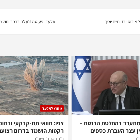
אירוסי בנו חיים יוסף
אלעד: פעוטה ננעלה ברכב וחולצה
מחוץ לאלעד
מתערב בהחלטת הכנסת –
צפו: תוואי תת-קרקעי ובתוכ
ן עצר העברת כספים
רקטות הושמד בדרום רצועת
״ו
כ״ב באב ה׳תשפ״ו