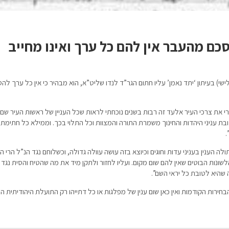
כם מהעבר אין להם כל ערך ואינו מחייב
) בעיתון ‘יתד נאמן’ עליו חתום הגר”ד לנדו שליט”א, הוא מבהיר כי אין כל ערך להס
י את צרכי העיר אלעד זה רבות בשנים נוכחתי לראות שכל העניין של ראשות העיר שם 
טובת עניני היהדות והחינוך משמרת התורה והמצוות וכל התלוי בכך. וממילא כל חתימת 
.
ולה הענין בעניני עדות וחוגים וכיוצא בזה עושה עוולה גדולה, וכשלוחם נגד הנ”ל הרי 
נות הבוטים שאין להם שום מקום. ועליו לחזור ולתקן מיד את מה שהטיח והסית נגד 
היא לטובת כל יראי השם”.
חירות הקודמות ואין כאן שום ענין של מפלגות או כל דתייהו רק התועלת היהודיתית