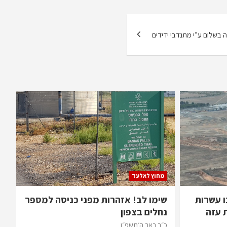
 בשלום ע”י מתנדבי ידידים
מחוץ לאלעד
ו עשרות
שימו לב! אזהרות מפני כניסה למספר
 עזה
נחלים בצפון
כ״ב באב ה׳תשפ״ו