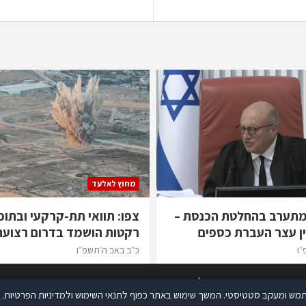
מחוץ לאלעד
מתערב בהחלטת הכנסת –
צפו: תוואי תת-קרקעי ובתוכ
ן עצר העברת כספים
רקטות הושמד בדרום רצועת
״ו
כ״ב באב ה׳תשפ״ו
אתר זה עושה שימוש בקוקיז לצורך שיפור חווית המשתמש ומעקב סטטיסטי.
קרא עוד