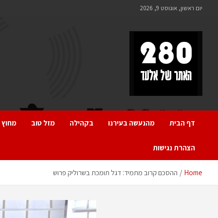
Ski
יום ראשון, אוגוסט 9, 2026
t
conten
280 – חדשות אלעד
כל מה שחדש ומעניין באלעד
דף הבית
מהנעשה בעירנו
בקהילה
מזל טוב
מחוץ 
הצהרת נגישות
Home
ההסכם קרוב מתמיד: דגל תומכת בשרוליק פרוש