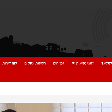
לאלעד
זמני נסיעות
גמ”חים
רשימת עסקים
לוח דירות