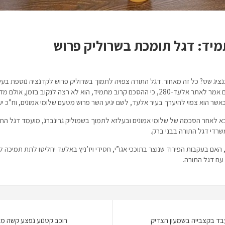
יד: דגל תומכת בשרוליק פרוש
יג שס? כל זה מאחור. דגל התורה צפויה לתמוך בשרוליק פרוש לקדנציה נוספת בעיר
הסכם בנושא. גורם בשלומי אמונים אמר לאתר אלעד-280, כי ההסכם קרוב מתמיד, הוא לא רצה לנקו
שר הוא צפוי להיערך בעיר אלעד, לשם יגיע השר פרוש מטעם שלומי אמונים, וח”כ 
א לאחר הסכמה של שלומי אמונים ובעלזא לתמוך בשמוליק גרינברג, מועמד דגל התו
רדי דגל התורה בבני ברק.
אם בעקבות הפירוד שנוצר בתוככי אגו”י, חסידי ויז’ניץ באלעד יחליטו לתת תמיכה ל
עם דגל התורה.
ד בקצבייה בשמעון הצדיק
רוכב קטנוע נפצע קשה מ