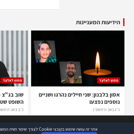
הידיעות המעניינות
מחוץ לאלעד
מחוץ לאלעד
אסון בלבנון: שני חיילים נהרגו ושניים
שוב בג"צ 
נוספים נפצעו
השופט שטי
כ״ג באב ה׳תשפ״ו
כ״ב באב ה׳תשפ
אתר זה עושה שימוש בקובצי Cookie לצורך שיפור חווית המשתמש ומעקב סטטיסטי. המשך שימוש באתר כפוף לתנאי השימוש ולמדיניות הפרטיות.