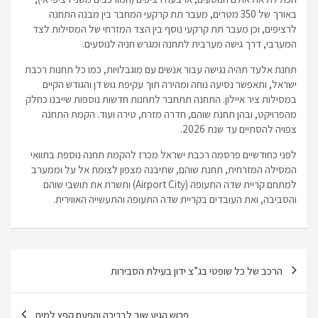
באורך של 350 מטרים, מעבר תת קרקעי המחבר בין מבנה התחנה
לרציפים, וכן מעבר תת קרקעי נוסף בין הצד המזרחי של המסילות לצד
המערבי, דרך גישה מערבית לתחנה ומגרש חניה לנוסעים.
תחנת אלעד תהיה נגישה עבור אנשים עם מוגבלויות, כמו כל תחנות רכבת
ישראל, ותאפשר נסיעה נוחה ומהירה תוך עקיפת גוש דן והגודש הקיים
במסילות ציר איילון. התחנה תתחבר לתחנות חדשות נוספות שייבנו כחלק
מהפרויקט, ובהן תחנת שוהם, חדרה מזרח, טירה ועוד. הקמת התחנה
צפויה להסתיים עד שנת 2026.
לפני כחודשיים פרסמה רכבת ישראל מכרז להקמת תחנה נוספת בתוואי
המסילה המזרחית, תחנת שוהם, שתיבנה מצפון לצומת אל על וממערב
למתחם קריית שדה התעופה (Airport City) ותשרת את תושבי שוהם
והסביבה, ואת העובדים בקריית שדה התעופה והתעשייה האווירית.
ניווט
הרכב של כל שופטי בג”צ ידון בעילת הסבירות
פרוש הגיע שוב לבריכה והפעם קפץ למים