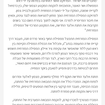
“מחברים את ישראל”. הפרויקט אושר לאחרונה במלואו על ידי ראש
הממשלה ושר האוצר, והתוכניות להקמת המקטע הצפוני שלו, בין כרמיאל
לקריית שמונה, הופקדו על ידי הוועדה המחוזית לתכנון ולבנייה צפון.
לפרויקט המסילה המזרחית הופך מחזון למציאות ממש לנגד עינינו, ומאיץ
את חיבור הפריפריה למרכז. אני מקווה לחנוך בעזרת השם כבר בשנים
הקרובות את תחנת אלעד החדשה, ואת המקטע המרכזי של המסילה
המזרחית.”
המסילה המזרחית תתפצל ממסילת החוף באזור פרדס חנה, תעבור דרך
קריית שדה התעופה בנתב”ג, ותכלול את הכפלת המסילה הקיימת בין
ראש העין ללוד שתאפשר את עקיפת ציר איילון. המסילה המזרחית תשמש
ציר רכבתי נוסף בין אזור הצפון למרכז ולדרום, ותאפשר שיפור משמעותי
בשירות הרכבות בכל רחבי הארץ, לצד הגדלה משמעותית של הובלת
מטענים ברכבת, וכך תצמצם את הגודש בכבישים ואת זיהום האוויר,
תתרום לבטיחות בדרכים ותסייע למאבק ביוקר המחייה.
תחנת אלעד החדשה תוקם ליד מחלף נחשונים, מצפון לאלעד ומדרום
לפתח תקווה. המכרז כולל את הקמת המבואה המזרחית של התחנה,
מבנה הכניסה, מעבר תת קרקעי בין אולמות הנוסעים לרציפים, סלילת
דרכי גישה והקמת חניון ממזרח לתחנה.
המכרז מצטרף למכרז קודם, להקמת המבואה המערבית של התחנה,
הכוללת את אולם הנוסעים, ארבעה רציפים (המורכבים משני רציפי אי),