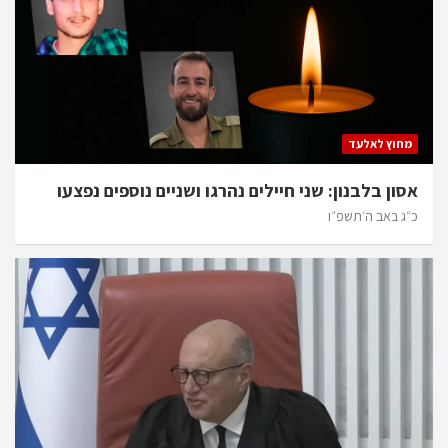
מחוץ לאלעד
אסון בלבנון: שני חיילים נהרגו ושניים נוספים נפצעו
כ״ג באב ה׳תשפ״ו