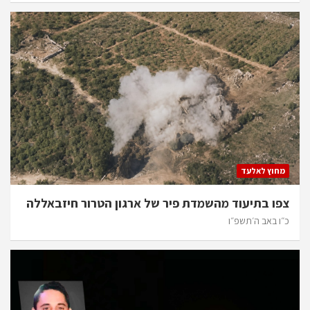
מחוץ לאלעד
צפו בתיעוד מהשמדת פיר של ארגון הטרור חיזבאללה
כ״ו באב ה׳תשפ״ו