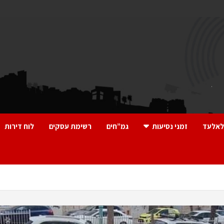
לאלעד
זמני נסיעות
גמ”חים
רשימת עסקים
לוח דירות