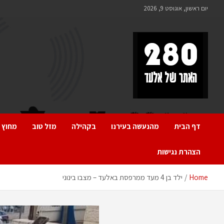
Ski
יום ראשון, אוגוסט 9, 2026
t
conten
280 – חדשות אלעד
כל מה שחדש ומעניין באלעד
דף הבית
מהנעשה בעירנו
בקהילה
מזל טוב
מחוץ 
הצהרת נגישות
Home
ילד בן 4 מעד ממרפסת באלעד – מצבו בינוני