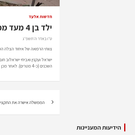
חדשות אלעד
ילד בן 4 מעד ממרפסת באלעד – מצבו בינוני
ט״ו באדר ה׳תשפ״ג
צוותי הרפואה של איחוד הצלה העניקו סיוע רפואי ראשוני לילד 
ישראל ועקנין ואביחי ישראלוב ח
השכנים (כ-4 מטרים). לאחר מכן הוא פונה להמשך קבלת טיפול רפואי בבית החולים כשהוא סובל מחבלות ופציעות בראשו ובפלג גופו העליון”.
ניווט
הממשלה אישרה את התקציב המדינה
הידיעות המעניינות