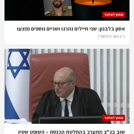
מחוץ לאלעד
אסון בלבנון: שני חיילים נהרגו ושניים נוספים נפצעו
כ״ג באב ה׳תשפ״ו
מחוץ לאלעד
שוב בג"צ מתערב בהחלטת הכנסת – השופט שטין