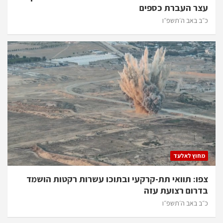
עצר העברת כספים
כ״ב באב ה׳תשפ״ו
מחוץ לאלעד
צפו: תוואי תת-קרקעי ובתוכו עשרות רקטות הושמד
בדרום רצועת עזה
כ״ב באב ה׳תשפ״ו