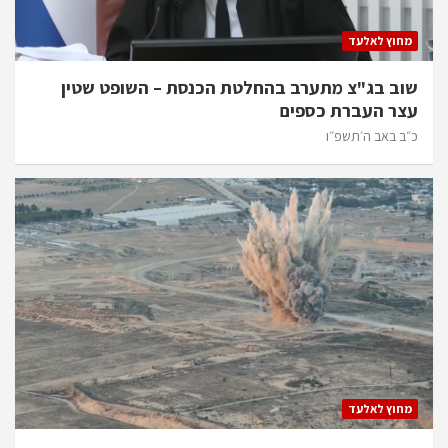
מחוץ לאלעד
שוב בג"צ מתערב בהחלטת הכנסת – השופט שטין
עצר העברת כספים
כ״ב באב ה׳תשפ״ו
מחוץ לאלעד