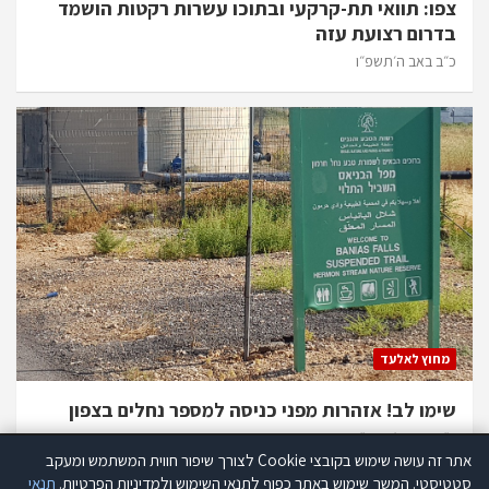
צפו: תוואי תת-קרקעי ובתוכו עשרות רקטות הושמד
בדרום רצועת עזה
כ״ב באב ה׳תשפ״ו
מחוץ לאלעד
שימו לב! אזהרות מפני כניסה למספר נחלים בצפון
כ״ב באב ה׳תשפ״ו
אתר זה עושה שימוש בקובצי Cookie לצורך שיפור חווית המשתמש ומעקב
אתר זה עושה שימוש בקוקיז לצורך שיפור חווית המשתמש ומעקב סטטיסטי.
סטטיסטי. המשך שימוש באתר כפוף לתנאי השימוש ולמדיניות הפרטיות.
תנאי
קרא עוד