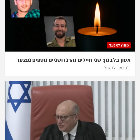
מחוץ לאלעד
אסון בלבנון: שני חיילים נהרגו ושניים נוספים נפצעו
כ״ג באב ה׳תשפ״ו