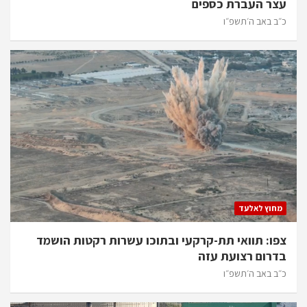
עצר העברת כספים
כ״ב באב ה׳תשפ״ו
מחוץ לאלעד
צפו: תוואי תת-קרקעי ובתוכו עשרות רקטות הושמד
בדרום רצועת עזה
כ״ב באב ה׳תשפ״ו