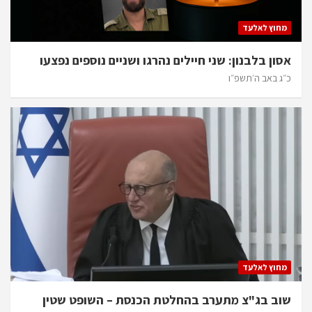
מחוץ לאלעד
אסון בלבנון: שני חיילים נהרגו ושניים נוספים נפצעו
כ״ג באב ה׳תשפ״ו
מחוץ לאלעד
שוב בג"צ מתערב בהחלטת הכנסת – השופט שטין