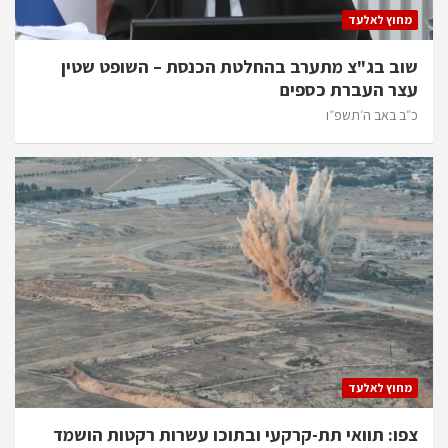
מחוץ לאלעד
שוב בג"צ מתערב בהחלטת הכנסת – השופט שטין
עצר העברת כספים
כ״ב באב ה׳תשפ״ו
מחוץ לאלעד
צפו: תוואי תת-קרקעי ובתוכו עשרות רקטות הושמד