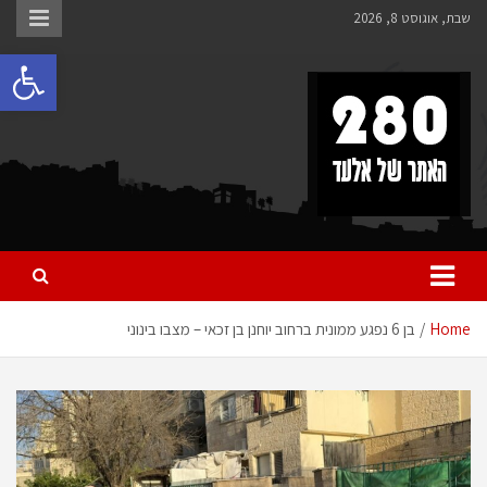
Ski
שבת, אוגוסט 8, 2026
t
פתח 
conten
280 – חדשות אלעד
כל מה שחדש ומעניין באלעד
Home
בן 6 נפגע ממונית ברחוב יוחנן בן זכאי – מצבו בינוני