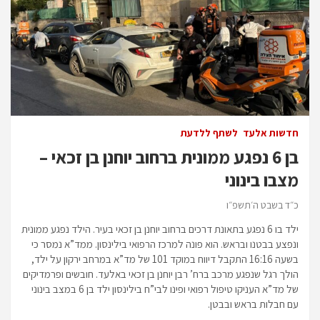
חדשות אלעד
לשתף ללדעת
בן 6 נפגע ממונית ברחוב יוחנן בן זכאי –
מצבו בינוני
כ״ד בשבט ה׳תשפ״ו
ילד בו 6 נפגע בתאונת דרכים ברחוב יוחנן בן זכאי בעיר. הילד נפגע ממונית
ונפצע בבטנו ובראש. הוא פונה למרכז הרפואי בילינסון. ממד”א נמסר כי
בשעה 16:16 התקבל דיווח במוקד 101 של מד”א במרחב ירקון על ילד,
הולך רגל שנפגע מרכב ברח’ רבן יוחנן בן זכאי באלעד. חובשים ופרמדיקים
של מד”א העניקו טיפול רפואי ופינו לבי”ח בילינסון ילד בן 6 במצב בינוני
עם חבלות בראש ובבטן.