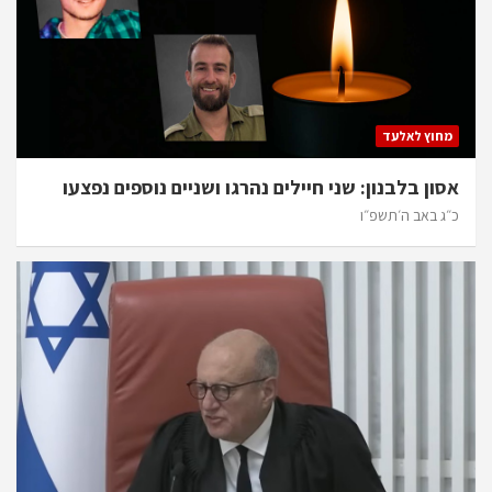
מחוץ לאלעד
אסון בלבנון: שני חיילים נהרגו ושניים נוספים נפצעו
כ״ג באב ה׳תשפ״ו