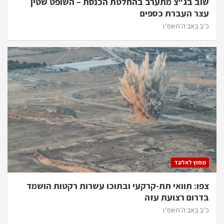
שוב בג"צ מתערב בהחלטת הכנסת – השופט שטין
עצר העברת כספים
כ״ב באב ה׳תשפ״ו
מחוץ לאלעד
צפו: תוואי תת-קרקעי ובתוכו עשרות רקטות הושמד
בדרום רצועת עזה
כ״ב באב ה׳תשפ״ו