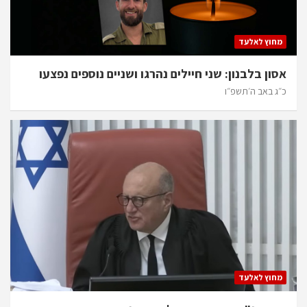
מחוץ לאלעד
אסון בלבנון: שני חיילים נהרגו ושניים נוספים נפצעו
כ״ג באב ה׳תשפ״ו
מחוץ לאלעד