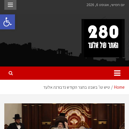
Ski
יום חמישי, אוגוסט 6, 2026
t
פתח 
conten
280 – חדשות אלעד
כל מה שחדש ומעניין באלעד
Home
טיש טו’ בשבט בחצר הקודש נדבורנה אלעד