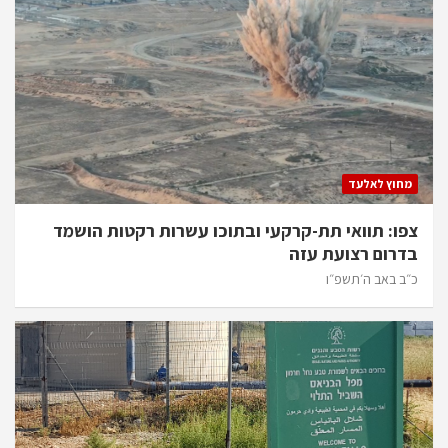
מחוץ לאלעד
צפו: תוואי תת-קרקעי ובתוכו עשרות רקטות הושמד
בדרום רצועת עזה
כ״ב באב ה׳תשפ״ו