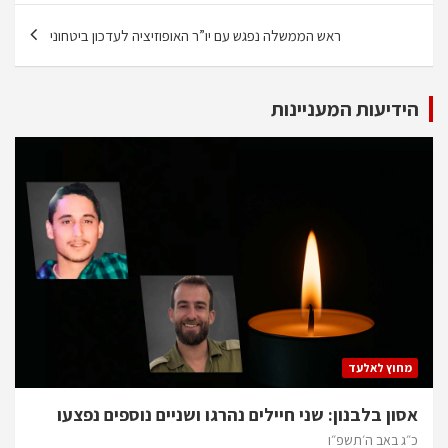
ראש הממשלה נפגש עם יו”ר האופוזיציה לעדכון ביטחוני
הידיעות המעניינות
מחוץ לאלעד
אסון בלבנון: שני חיילים נהרגו ושניים נוספים נפצעו
כ״ג באב ה׳תשפ״ו