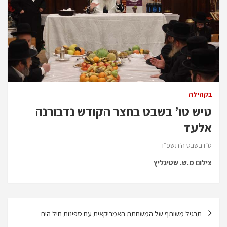
בקהילה
טיש טו’ בשבט בחצר הקודש נדבורנה
אלעד
ט״ו בשבט ה׳תשפ״ו
צילום מ.ש. שטיגליץ
ניווט
תרגיל משותף של המשחתת האמריקאית עם ספינות חיל הים