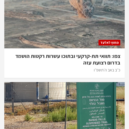
מחוץ לאלעד
צפו: תוואי תת-קרקעי ובתוכו עשרות רקטות הושמד
בדרום רצועת עזה
כ״ב באב ה׳תשפ״ו