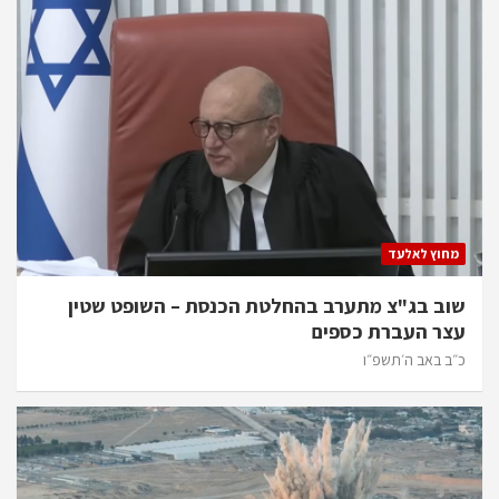
מחוץ לאלעד
שוב בג"צ מתערב בהחלטת הכנסת – השופט שטין
עצר העברת כספים
כ״ב באב ה׳תשפ״ו