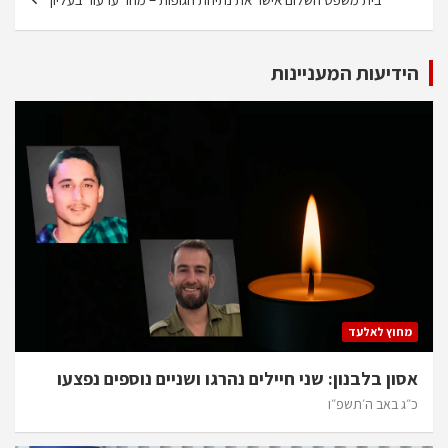
הידיעות המעניינות
מחוץ לאלעד
אסון בלבנון: שני חיילים נהרגו ושניים נוספים נפצעו
כ״ג באב ה׳תשפ״ו