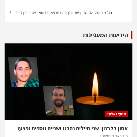
בג”צ ביטל את הדיון שתוכנן ליום חמישי בנושא פיטורי בן גביר
הידיעות המעניינות
מחוץ לאלעד
אסון בלבנון: שני חיילים נהרגו ושניים נוספים נפצעו
כ״ג באב ה׳תשפ״ו