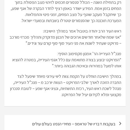
רק בתחילת השנה – הכולל סנסורים חכמים לזיהוי מצב הפסולת בתוך
הפחים בזמן אמת. המידע ישודר באופן רציף לחדר הבקרה של אגף שפע,
כך שיתקבל מעקב שוטף על מצב הפחים, זמני פינוי והתמלאות.
המערכת תוכננה כך שהסנסורים ינוטרלו בשבתות ובמועדי ישראל.
ראש העיר הרב יהודה בוטבול אמר במהלך הישיבה:
“אני שמח שלאחר חודשים ארוכים של תכנון מדוקדק ותהליך מכרזי מורכב
– פרויקט שעתיד לשנות את פני העיר סוף סוף קורם עור וגידים.”
מנכ”ל העירייה הר’ אמנון מקסימוב הוסיף:
“הפרויקט יבוצע בצורה מתואמת עם כלל אגפי העירייה, במטרה להוציא
אותו לפועל במהירות ובאיכות הגבוהה ביותר.”
במהלך הישיבה הוחלט על הקמת צוות ליווי עירוני מיוחד שיפעל לצד
החברה הזוכה לאורך שלבי הפרויקט – הצוות יורכב מ – מנכ”ל העירייה,
מנהל לשכת ראש העיר, רכזת התשתיות, ונציגי אגף שפע – לטובת סנכרון
מקצועי ומלא לקידום יעיל של הפרויקט.
ניווט
בעקבות דבריו של טראמפ – מחירי הנפט בעולם עולים