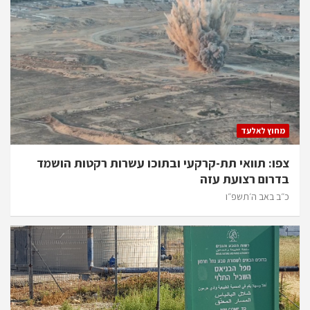
מחוץ לאלעד
צפו: תוואי תת-קרקעי ובתוכו עשרות רקטות הושמד
בדרום רצועת עזה
כ״ב באב ה׳תשפ״ו