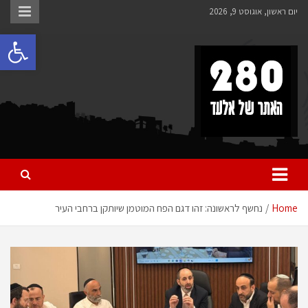
Ski
יום ראשון, אוגוסט 9, 2026
t
פתח 
conten
280 – חדשות אלעד
כל מה שחדש ומעניין באלעד
Home
נחשף לראשונה: זהו דגם הפח המוטמן שיותקן ברחבי העיר