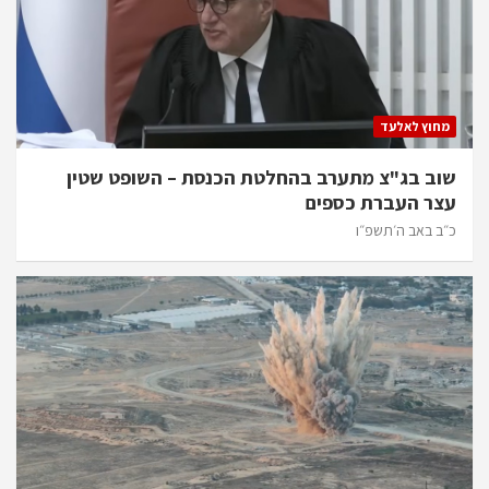
מחוץ לאלעד
שוב בג"צ מתערב בהחלטת הכנסת – השופט שטין
עצר העברת כספים
כ״ב באב ה׳תשפ״ו