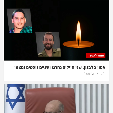
מחוץ לאלעד
אסון בלבנון: שני חיילים נהרגו ושניים נוספים נפצעו
כ״ג באב ה׳תשפ״ו