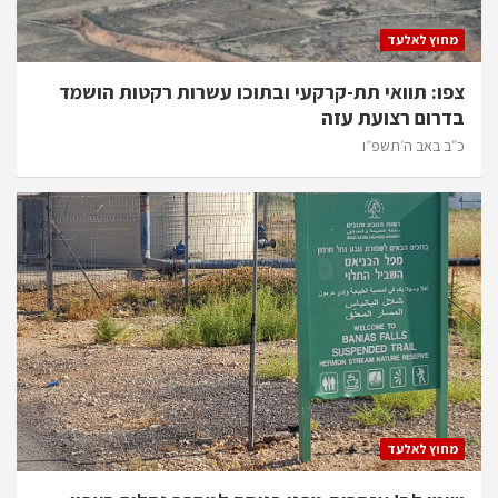
מחוץ לאלעד
צפו: תוואי תת-קרקעי ובתוכו עשרות רקטות הושמד
בדרום רצועת עזה
כ״ב באב ה׳תשפ״ו
מחוץ לאלעד