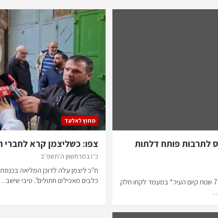
מחוץ לאלעד
יס לתרבות פותח דלתות
צפו: כשליצמן קרא לחברי ה
כ״ו במרחשוון ה׳תשפ״ב
ח"כ ליצמן עלה לדוכן המליאה בכנסת, 
כלבים מאכילים חתולים". טיבי שישב…
מדובר בהיכל התרבות הראשון ב-70 שנות קיום העיר.* במעמד לקחו חלק
…