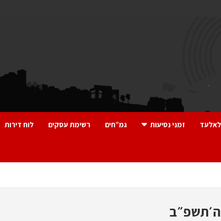
לאלעד
זמני נסיעות
גמ”חים
רשימת עסקים
לוח דירות
 ה׳תשפ״ב