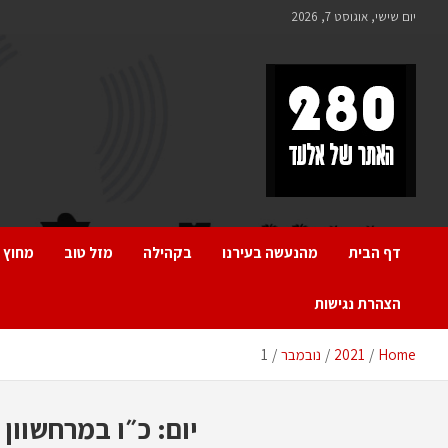
Ski
יום שישי, אוגוסט 7, 2026
t
conten
280 – חדשות אלעד
כל מה שחדש ומעניין באלעד
דף הבית
מהנעשה בעירנו
בקהילה
מזל טוב
מחוץ 
הצהרת נגישות
Home
2021
נובמבר
1
יום:
כ״ו במרחשוון