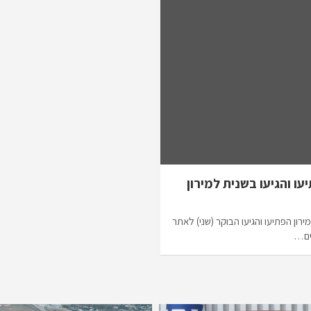
ו והגיעו בשנית למירון
רון הפתיעו והגיעו הבוקר (שני) לאתר
נים…