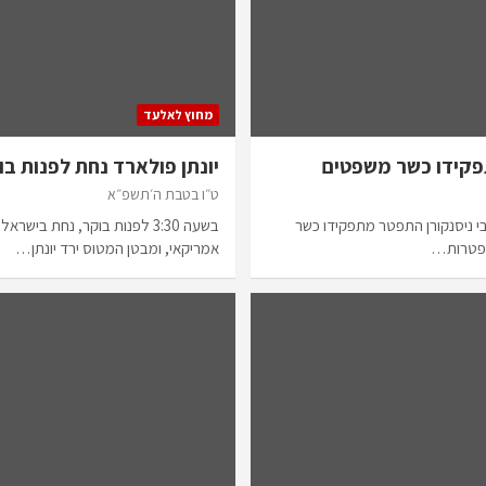
מחוץ לאלעד
פקידו כשר משפטים
יונתן פולארד נחת לפנות ב
ט״ו בטבת ה׳תשפ״א
י ניסנקורן התפטר מתפקידו כשר
בשעה 3:30 לפנות בוקר, נחת בי
תפטרות…
אמריקאי, ומבטן המטוס ירד יונתן…