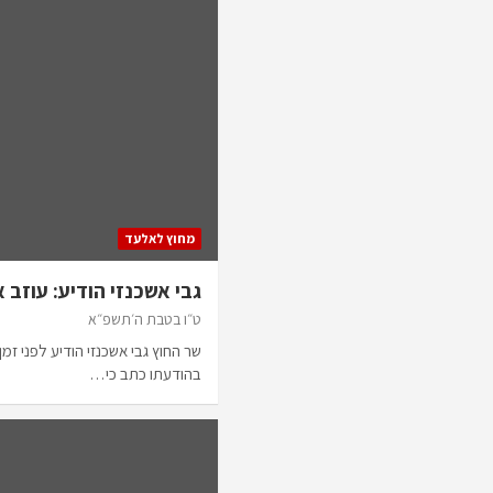
מחוץ לאלעד
גבי אשכנזי הודיע: עוזב 
ט״ו בטבת ה׳תשפ״א
שר החוץ גבי אשכנזי הודיע לפני זמן
בהודעתו כתב כי…