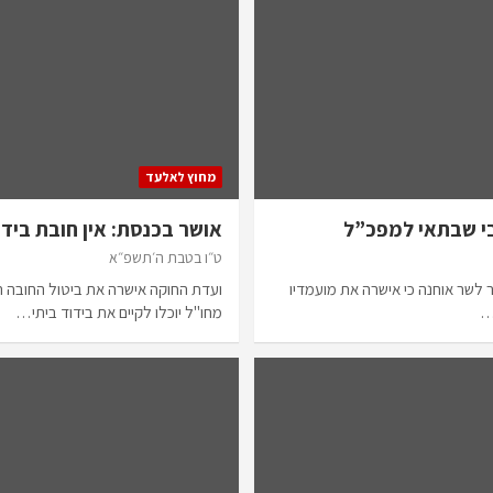
מחוץ לאלעד
י שבתאי למפכ”ל
אושר בכנסת: אין חובת ביד
ט״ו בטבת ה׳תשפ״א
ר לשר אוחנה כי אישרה את מועמדיו
ועדת החוקה אישרה את ביטול החובה הג
…
מחו"ל יוכלו לקיים את בידוד ביתי…