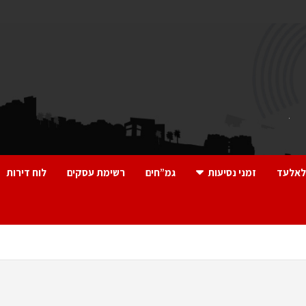
לאלעד
זמני נסיעות
גמ”חים
רשימת עסקים
לוח דירות