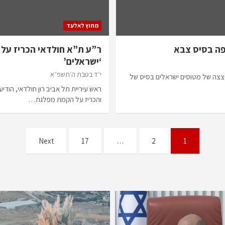
מחוץ לאלעד
פה בסיס צבא
ר”ע ת”א חולדאי הכריז על
‘ישראלים’
י״ד בטבת ה׳תשפ״א
פצצה של מטוסים ישראלים בסיס של
ראש עיריית תל אביב רון חולדאי, הודי
והכריז על הקמת מפלגת…
Next
17
…
2
1