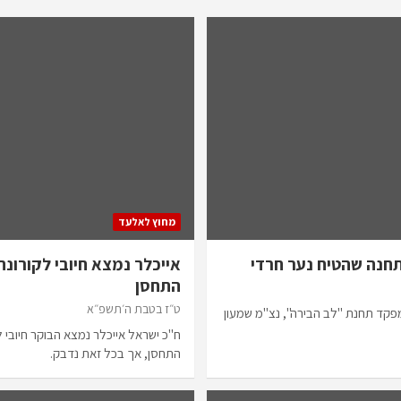
מחוץ לאלעד
חנה שהטיח נער חרדי
אייכלר נמצא חיובי לקורונה 
התחסן
ט״ז בטבת ה׳תשפ״א
מפקד תחנת "לב הבירה", נצ"מ שמעון
ח"כ ישראל אייכלר נמצא הבוקר חיובי לנ
התחסן, אך בכל זאת נדבק.