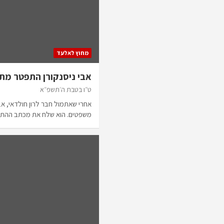
מחוץ לאלעד
אבי ניסנקורן התפטר מת
ט״ו בטבת ה׳תשפ״א
אחרי שאתמול חבר לרון חולדאי, אב
משפטים. הוא שלח את מכתב הה