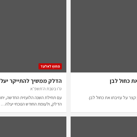
מחוץ לאלעד
את כחול לבן
הדלק ממשיך להתייקר יעלה ב-8 אג’ 
ט״ו בטבת ה׳תשפ״א
 קצר על עזיבתו את כחול לבן.
עם תחילת השנה הלועזית החדשה, יחוו 
הדלק, ולעומת החודש הנוכחי יעלה…