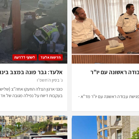
חדשות אלעד
לשתף ללדעת
ודה ראשונה עם יו”ר
אלעד: גבר פונה במצב בינו
ג׳ בסיון ה׳תשפ״ו
כונני ארגון הצלה הוזעקו אחה"צ (שלי
בעקבות דיווח על נפילה מגובה של א
פגישת עבודה ראשונה עם יו"ר מד"א -