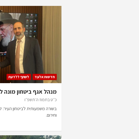
חדשות אלעד
לשתף ללדעת
מנהל אגף ביטחון מונה ל
כ״ט בתמוז ה׳תשפ״ו
בשורה משמעותית לביטחון העיר: לר
וחירום.