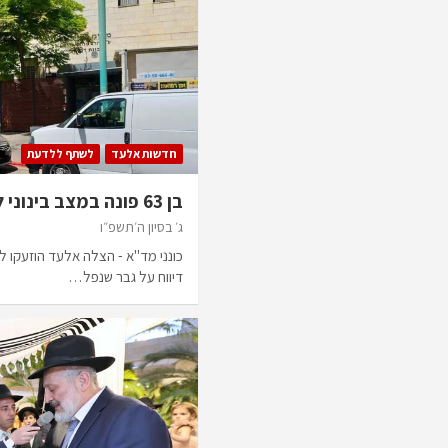
חדשות אלעד
לשתף ללדעת
בן 63 פונה במצב בינוני לאחר שנחבל במקווה
ג׳ בסיון ה׳תשפ״ו
כונני מד"א - הצלה אלעד הוזעקו ל
דיווח על גבר שנפל…