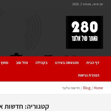
Ski
יום שישי, אוגוסט 7, 2026
t
conten
280 – חדשות אלעד
כל מה שחדש ומעניין באלעד
דף הבית
מהנעשה בעירנו
בקהילה
מזל טוב
מחוץ 
הצהרת נגישות
Home
Blog
חדשות אלעד
קטגוריה:
חדשות א