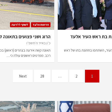
חדשות אלעד
לשתף ללדעת
נת בת ראש העיר אלעד
הרוג ושני פצועים בתאונה 
כ״ג באייר ה׳תשפ״ו
 העיר, השתתפו בחתונת בתו של ראש
תאונה קשה אירעה בצהרים (ראשון) בכב
רכב. מפרטים ראשונים עולה כי…
Next
28
…
2
1