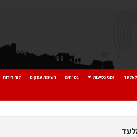
לאלעד
זמני נסיעות
גמ”חים
רשימת עסקים
לוח דירות
לעד