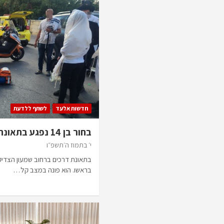
חדשות אלעד
לשתף ללדעת
בחור בן 14 נפגע בתאונה ברחוב שמעון הצדיק
י׳ בתמוז ה׳תשפ״ו
בראשו. הוא פונה במצב קל…