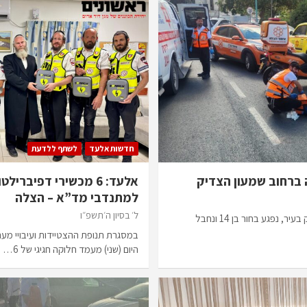
חדשות אלעד
לשתף ללדעת
אלעד: 6 מכשירי דפיברי
למתנדבי מד”א – הצלה
ל׳ בסיון ה׳תשפ״ו
בתאונת דרכים ברחוב שמעון הצדיק בעיר, נפגע בחור בן 14 ונחבל
במסגרת תנופת ההצטיידות ועיבויי מע
היום (שני) מעמד חלוקה חגיגי של 6…