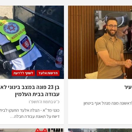
חדשות אלעד
לשתף ללדעת
עיר
בן 23 פונה במצב בינוני
עבודה בבית העלמין
כ״ט בתמוז ה׳תשפ״ו
אשונה מונה מנהל אגף ביטחון
כונני מד"א - הצלה אלעד הוזעקו לבית
דיווח על תאונת עבודה חבלה…