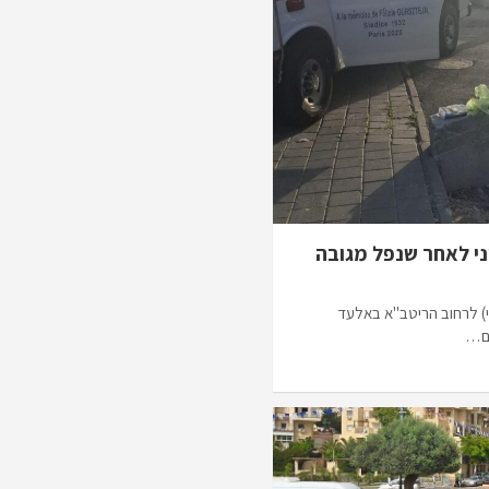
ני לאחר שנפל מגובה
שי) לרחוב הריטב"א באלעד
דם…