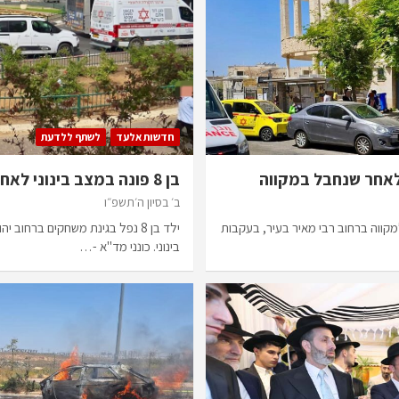
חדשות אלעד
לשתף ללדעת
בן 8 פונה במצב בינוני לאחר שנפל בגינת משחקים
ב׳ בסיון ה׳תשפ״ו
מקווה ברחוב רבי מאיר בעיר, בעקבות
ילד בן 8 נפל בגינת משחקים ברחוב
בינוני. כונני מד"א -…