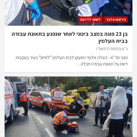
חדשות אלעד
לשתף ללדעת
בן 23 פונה במצב בינוני לאחר שנפגע בתאונת עבודה
בבית העלמין
כ״ט בתמוז ה׳תשפ״ו
כונני מד"א - הצלה אלעד הוזעקו לבית העלמין "לחיים" בעיר בעקבות
דיווח על תאונת עבודה חבלה…