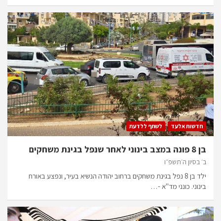
חדשות אלעד
לשתף ללדעת
בן 8 פונה במצב בינוני לאחר שנפל בגינת משחקים
ב׳ בסיון ה׳תשפ״ו
ילד בן 8 נפל בגינת משחקים ברחוב יהודה הנשיא בעיר, ונפצע באורח
בינוני. כונני מד"א -…