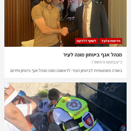
חדשות אלעד
לשתף ללדעת
מנהל אגף ביטחון מונה לעיר
כ״ט בתמוז ה׳תשפ״ו
בשורה משמעותית לביטחון העיר: לראשונה מונה מנהל אגף ביטחון וחירום.