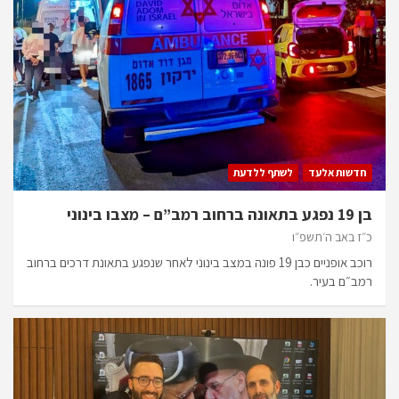
חדשות אלעד
לשתף ללדעת
בן 19 נפגע בתאונה ברחוב רמב”ם – מצבו בינוני
כ״ז באב ה׳תשפ״ו
רוכב אופניים כבן 19 פונה במצב בינוני לאחר שנפגע בתאונת דרכים ברחוב
רמב״ם בעיר.