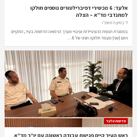
אלעד: 6 מכשירי דפיברילטורים נוספים חולקו
למתנדבי מד”א – הצלה
ל׳ בסיון ה׳תשפ״ו
במסגרת תנופת ההצטיידות ועיבויי מערך הרפואה הדחופה בעיר, התקיים
היום (שני) מעמד חלוקה חגיגי של 6…
חדשות אלעד
ראש העיר קיים פגישת עבודה ראשונה עם יו”ר מד”א