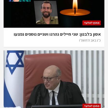
מחוץ לאלעד
אסון בלבנון: שני חיילים נהרגו ושניים נוספים נפצעו
כ״ג באב ה׳תשפ״ו
מחוץ לאלעד