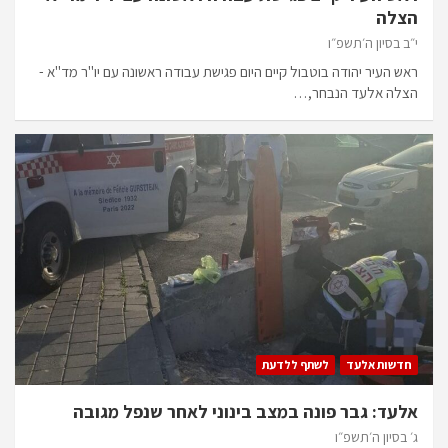
הצלה
י״ב בסיון ה׳תשפ״ו
ראש העיר יהודה בוטבול קיים היום פגישת עבודה ראשונה עם יו"ר מד"א -
הצלה אלעד הנבחר,…
חדשות אלעד
לשתף ללדעת
אלעד: גבר פונה במצב בינוני לאחר שנפל מגובה
ג׳ בסיון ה׳תשפ״ו