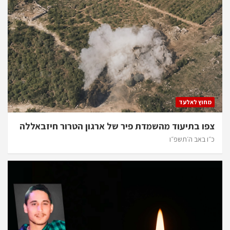
מחוץ לאלעד
צפו בתיעוד מהשמדת פיר של ארגון הטרור חיזבאללה
כ״ו באב ה׳תשפ״ו