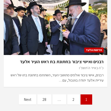
חדשות אלעד
רבנים ואישי ציבור בחתונת בת ראש העיר אלעד
כ״ה באייר ה׳תשפ״ו
רבנים, אישי ציבור ואלפים מתושבי העיר, השתתפו בחתונת בתו של ראש
עיריית אלעד יהודה בוטבול, עם…
Posts
Next
28
…
2
1
pagination