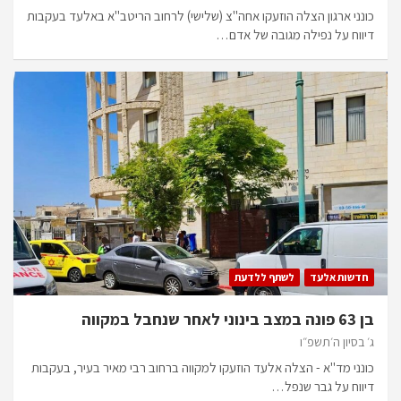
כונני ארגון הצלה הוזעקו אחה"צ (שלישי) לרחוב הריטב"א באלעד בעקבות
דיווח על נפילה מגובה של אדם…
חדשות אלעד
לשתף ללדעת
בן 63 פונה במצב בינוני לאחר שנחבל במקווה
ג׳ בסיון ה׳תשפ״ו
כונני מד"א - הצלה אלעד הוזעקו למקווה ברחוב רבי מאיר בעיר, בעקבות
דיווח על גבר שנפל…