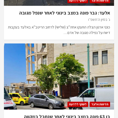
חדשות אלעד
לשתף ללדעת
אלעד: גבר פונה במצב בינוני לאחר שנפל מגובה
ג׳ בסיון ה׳תשפ״ו
כונני ארגון הצלה הוזעקו אחה"צ (שלישי) לרחוב הריטב"א באלעד בעקבות
דיווח על נפילה מגובה של אדם…
חדשות אלעד
לשתף ללדעת
בן 63 פונה במצב בינוני לאחר שנחבל במקווה