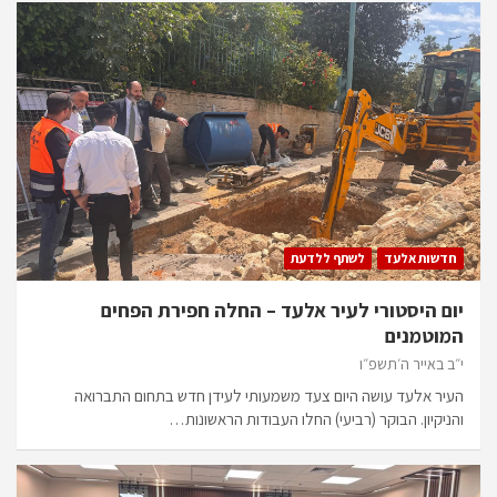
חדשות אלעד
לשתף ללדעת
יום היסטורי לעיר אלעד – החלה חפירת הפחים
המוטמנים
י״ב באייר ה׳תשפ״ו
העיר אלעד עושה היום צעד משמעותי לעידן חדש בתחום התברואה
והניקיון. הבוקר (רביעי) החלו העבודות הראשונות…