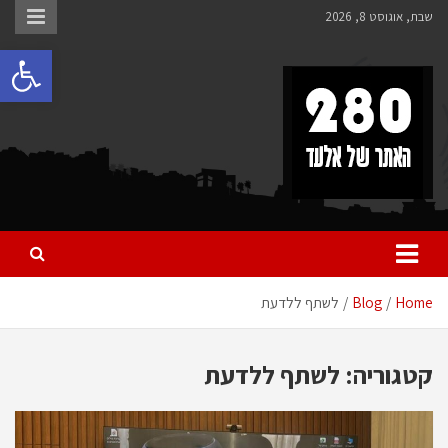
Ski
שבת, אוגוסט 8, 2026
t
פתח 
conten
280 – חדשות אלעד
כל מה שחדש ומעניין באלעד
Home
Blog
לשתף ללדעת
קטגוריה:
לשתף ללדעת