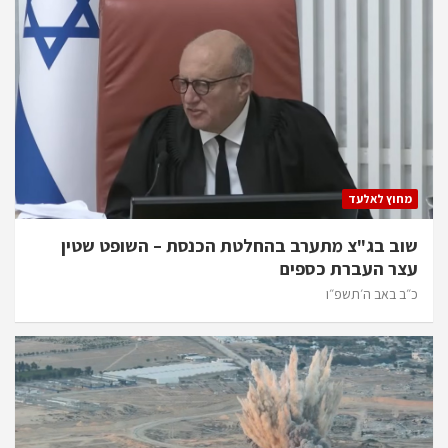
מחוץ לאלעד
שוב בג"צ מתערב בהחלטת הכנסת – השופט שטין
עצר העברת כספים
כ״ב באב ה׳תשפ״ו