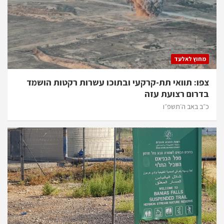
מחוץ לאלעד
צפו: תוואי תת-קרקעי ובתוכו עשרות רקטות הושמד
בדרום רצועת עזה
כ״ב באב ה׳תשפ״ו