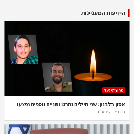
pagination
הידיעות המעניינות
מחוץ לאלעד
אסון בלבנון: שני חיילים נהרגו ושניים נוספים נפצעו
כ״ג באב ה׳תשפ״ו