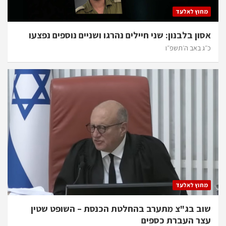
מחוץ לאלעד
אסון בלבנון: שני חיילים נהרגו ושניים נוספים נפצעו
כ״ג באב ה׳תשפ״ו
מחוץ לאלעד
שוב בג"צ מתערב בהחלטת הכנסת – השופט שטין
עצר העברת כספים