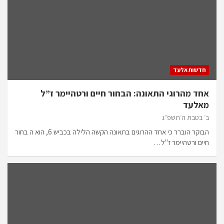
חדשות אלעד
אחד מהרוגי התאונה: הבחור חיים ורטהיימר ז”ל
מאלעד
ב׳ בטבת ה׳תשפ״ג
הבוקר הוברר כי אחד ההרוגים בתאונה הקשה הלילה בכביש 6, הוא ה בחור
חיים ורטהיימר ז"ל…