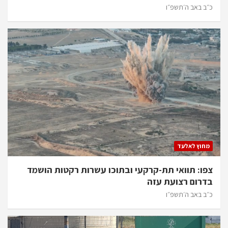
כ״ב באב ה׳תשפ״ו
מחוץ לאלעד
צפו: תוואי תת-קרקעי ובתוכו עשרות רקטות הושמד
בדרום רצועת עזה
כ״ב באב ה׳תשפ״ו