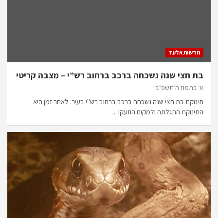
חדשות אלעד
בת חצי שנה נשכחה ברכב ברחוב רש”י – מצבה קריטי
א׳ בתמוז ה׳תשפ״ב
תינוקת בת חצי שנה נשכחה ברכב ברחוב רש"י בעיר. לאחר זמן היא
התינוקת התגלתה ולמקום הוזעקו…