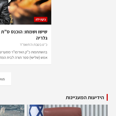
בקהילה
שישו ושמחו: הוכנס ס”ת 
גלריה
כ״ט בטבת ה׳תשפ״ד
בהשתתפות כ"ק האדמו"ר מסערט ויז
אמש (שלישי) ספר תורה לבית המ
Posts
ous
pagination
הידיעות המעניינות