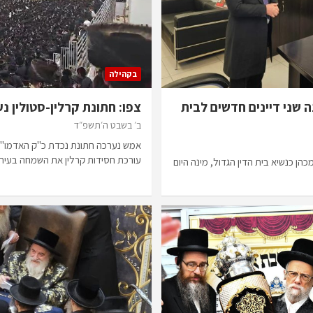
בקהילה
ה שני דיינים חדשים לבית
צפו: חתונת קרלין-סטולין 
ב׳ בשבט ה׳תשפ״ד
אמש נערכה חתונת נכדת כ"ק האדמו"ר 
עורכת חסידות קרלין את השמחה בעי
ן כנשיא בית הדין הגדול, מינה היום