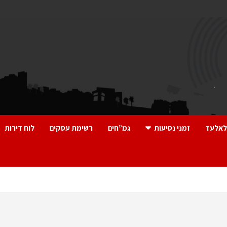
לאלעד
זמני נסיעות
גמ”חים
רשימת עסקים
לוח דירות