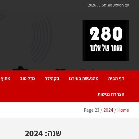
Ski
יום חמישי, אוגוסט 6, 2026
t
conten
280 – חדשות אלעד
כל מה שחדש ומעניין באלעד
דף הבית
מהנעשה בעירנו
בקהילה
מזל טוב
מחוץ 
הצהרת נגישות
Page 23
2024
Home
שנה:
2024