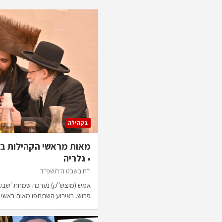
בקהילה
מאות מראשי הקהילות בש
• גלריה
י״ח בשבט ה׳תשפ״ד
אמש (מוצש"ק) נערכה שמחת 'שבע 
פרוש. באירוע השתתפו מאות ראש