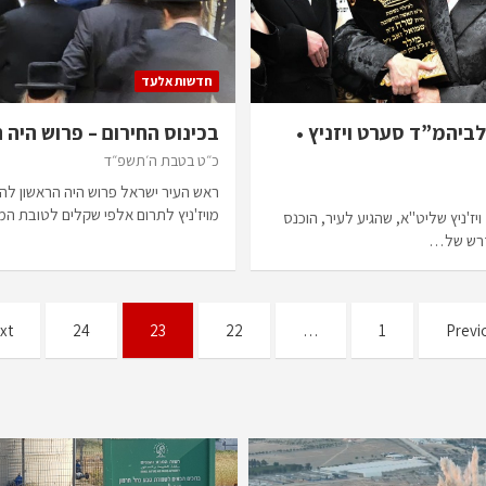
חדשות אלעד
לביהמ”ד סערט ויזניץ •
בכינוס החירום – פרוש היה 
כ״ט בטבת ה׳תשפ״ד
ראש העיר ישראל פרוש היה הראשון לה
מויז'ניץ לתרום אלפי שקלים לטובת המ
'ניץ שליט"א, שהגיע לעיר, הוכנס
דרש של…
xt
24
23
22
…
1
Previ