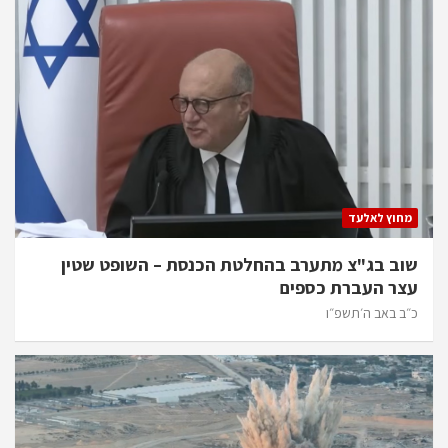
מחוץ לאלעד
שוב בג"צ מתערב בהחלטת הכנסת – השופט שטין
עצר העברת כספים
כ״ב באב ה׳תשפ״ו