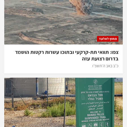
מחוץ לאלעד
צפו: תוואי תת-קרקעי ובתוכו עשרות רקטות הושמד
בדרום רצועת עזה
כ״ב באב ה׳תשפ״ו