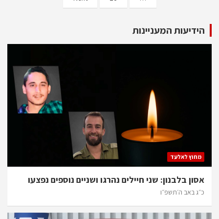
הידיעות המעניינות
מחוץ לאלעד
אסון בלבנון: שני חיילים נהרגו ושניים נוספים נפצעו
כ״ג באב ה׳תשפ״ו