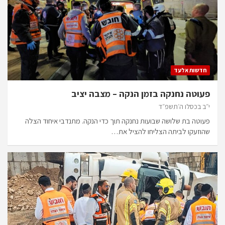
חדשות אלעד
פעוטה נחנקה בזמן הנקה – מצבה יציב
י״ב בכסלו ה׳תשפ״ד
פעוטה בת שלושה שבועות נחנקה תוך כדי הנקה. מתנדבי איחוד הצלה
שהוזעקו לביתה הצליחו להציל את…