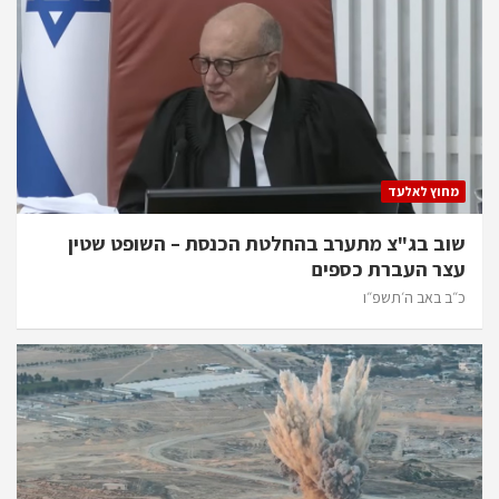
מחוץ לאלעד
שוב בג"צ מתערב בהחלטת הכנסת – השופט שטין
עצר העברת כספים
כ״ב באב ה׳תשפ״ו