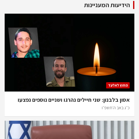
הידיעות המעניינות
מחוץ לאלעד
אסון בלבנון: שני חיילים נהרגו ושניים נוספים נפצעו
כ״ג באב ה׳תשפ״ו