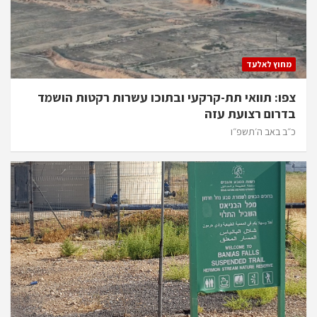
מחוץ לאלעד
צפו: תוואי תת-קרקעי ובתוכו עשרות רקטות הושמד
בדרום רצועת עזה
כ״ב באב ה׳תשפ״ו