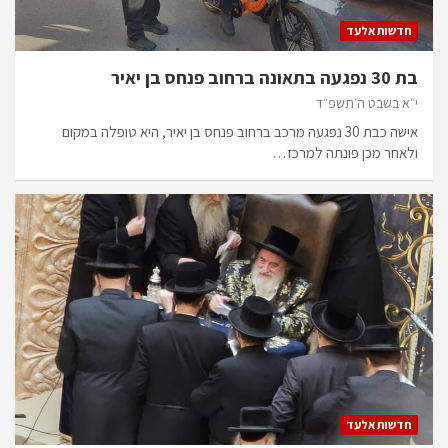
חדשות אלעד
בת 30 נפגעה בתאונה ברחוב פנחס בן יאיר
י״א בשבט ה׳תשפ״ד
אישה כבת 30 נפגעה מרכב ברחוב פנחס בן יאיר, היא טופלה במקום
ולאחר מכן פונתה למרכז…
חדשות אלעד