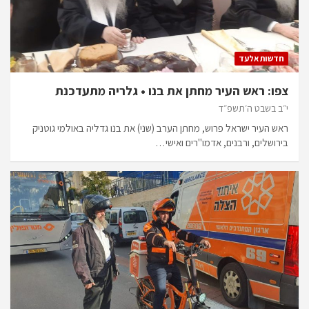
חדשות אלעד
צפו: ראש העיר מחתן את בנו • גלריה מתעדכנת
י״ב בשבט ה׳תשפ״ד
ראש העיר ישראל פרוש, מחתן הערב (שני) את בנו גדליה באולמי גוטניק
בירושלים, ורבנים, אדמו"רים ואישי…