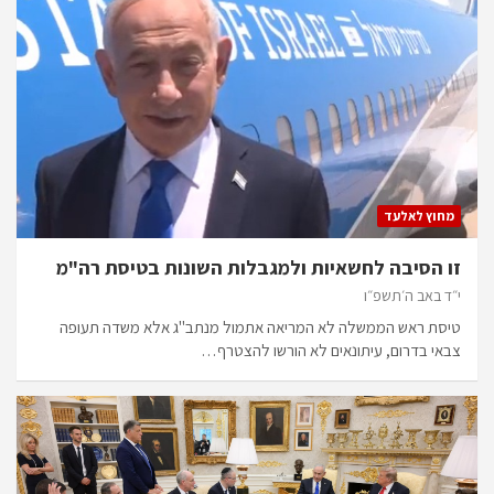
מחוץ לאלעד
זו הסיבה לחשאיות ולמגבלות השונות בטיסת רה"מ
י״ד באב ה׳תשפ״ו
טיסת ראש הממשלה לא המריאה אתמול מנתב"ג אלא משדה תעופה
צבאי בדרום, עיתונאים לא הורשו להצטרף…