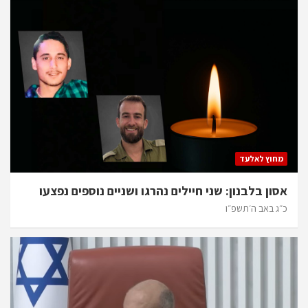
מחוץ לאלעד
אסון בלבנון: שני חיילים נהרגו ושניים נוספים נפצעו
כ״ג באב ה׳תשפ״ו