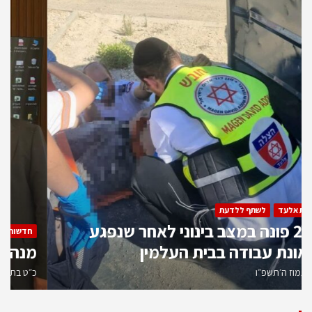
חדשות אלעד
לשתף ללדעת
בן 23 פונה במצב בינוני לאחר שנפגע
בתאונת עבודה בבית העלמין
כ״ט בתמוז ה׳תשפ״ו