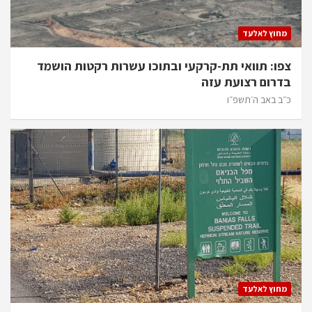
מחוץ לאלעד
צפו: תוואי תת-קרקעי ובתוכו עשרות רקטות הושמד
בדרום רצועת עזה
כ״ב באב ה׳תשפ״ו
מחוץ לאלעד