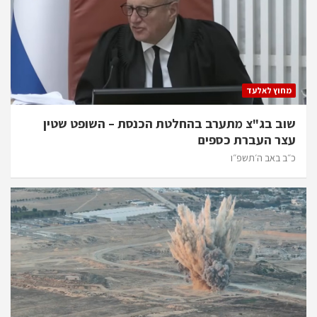
מחוץ לאלעד
שוב בג"צ מתערב בהחלטת הכנסת – השופט שטין
עצר העברת כספים
כ״ב באב ה׳תשפ״ו