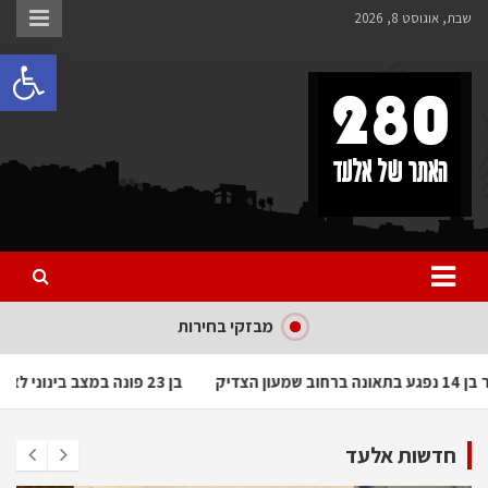
Ski
שבת, אוגוסט 8, 2026
t
פתח 
conten
280 – חדשות אלעד
כל מה שחדש ומעניין באלעד
מבזקי בחירות
בחור בן 14 נפגע בתאונה ברחוב שמעון הצדיק
בן 23 פונה במצב בינוני לאחר שנפגע בתאונת עבודה בבית העלמין
חדשות אלעד