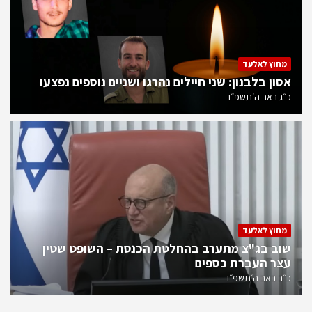
מחוץ לאלעד
אסון בלבנון: שני חיילים נהרגו ושניים נוספים נפצעו
כ״ג באב ה׳תשפ״ו
מחוץ לאלעד
שוב בג"צ מתערב בהחלטת הכנסת – השופט שטין
עצר העברת כספים
כ״ב באב ה׳תשפ״ו