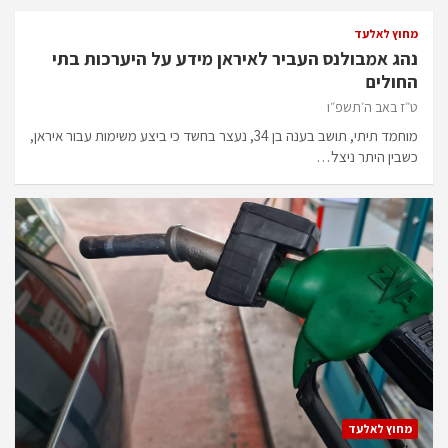
מחוץ לאלעד
נהג אמבולנס העביר לאיראן מידע על היערכות בתי
החולים
ט״ז באב ה׳תשפ״ו
מוחמד תיתי, תושב בענה בן 34, נעצר בחשד כי ביצע משימות עבור איראן,
כשבין היתר ניצל…
מחוץ לאלעד