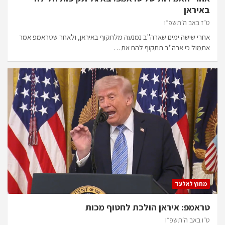
באיראן
ט״ז באב ה׳תשפ״ו
אחרי שישה ימים שארה"ב נמנעה מלתקוף באיראן, ולאחר שטראמפ אמר
אתמול כי ארה"ב תתקוף להם את…
מחוץ לאלעד
טראמפ: איראן הולכת לחטוף מכות
ט״ו באב ה׳תשפ״ו