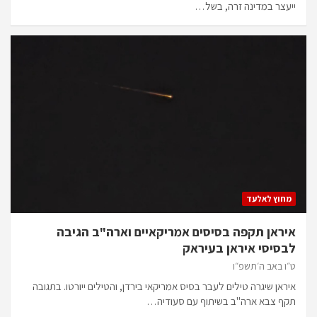
ייעצר במדינה זרה, בשל…
מחוץ לאלעד
איראן תקפה בסיסים אמריקאיים וארה"ב הגיבה
לבסיסי איראן בעיראק
ט״ו באב ה׳תשפ״ו
איראן שיגרה טילים לעבר בסיס אמריקאי בירדן, והטילים ייורטו. בתגובה
תקף צבא ארה"ב בשיתוף עם סעודיה…