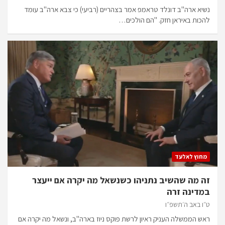
נשיא ארה"ב דונלד טראמפ אמר בצהריים (רביעי) כי צבא ארה"ב עומד
להכות באיראן חזק. "הם הולכים…
מחוץ לאלעד
זה מה שהשיב נתניהו כשנשאל מה יקרה אם ייעצר
במדינה זרה
ט״ו באב ה׳תשפ״ו
ראש הממשלה העניק ראיון לרשת פוקס ניוז בארה"ב, ונשאל מה יקרה אם