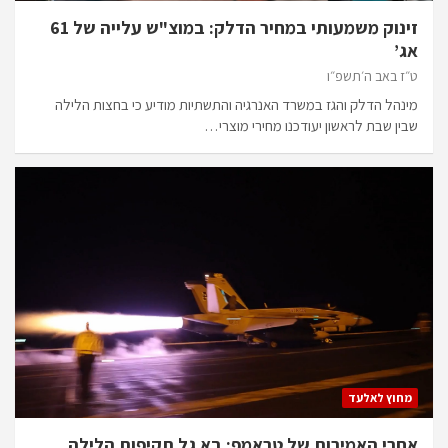
זינוק משמעותי במחיר הדלק: במוצ"ש עלייה של 61
אג’
ט״ז באב ה׳תשפ״ו
מינהל הדלק והגז במשרד האנרגיה והתשתיות מודיע כי בחצות הלילה
שבין שבת לראשון יעודכנו מחירי מוצרי…
מחוץ לאלעד
אחרי האמירות של טראמפ: בא גל תקיפות הלילה