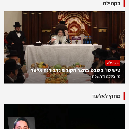
בקהילה
בקהילה
טיש טו’ בשבט בחצר הקודש נדבורנה אלעד
ט״ו בשבט ה׳תשפ״ו
מחוץ לאלעד