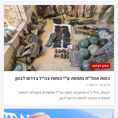
מחוץ לאלעד
כמות אמל"ח נתפסה ע"י כוחות צה"ל בדרום לבנון
ט״ו באב ה׳תשפ״ו
רקטות, טילי נ”ט ומטענים: כוחות צה”ל ממשיכים בפעילות לאיתור
והשמדת אמצעי לחימה בדרום לבנון