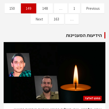
Posts
150
149
148
…
1
Previous
pagination
Next
163
…
הידיעות המעניינות
מחוץ לאלעד