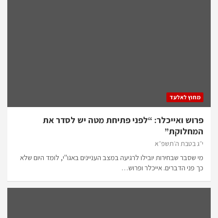
מחוץ לאלעד
פרוש ואייכלר: “לפני פתיחת מטה יש לסדר את
המחלוקת”
י״ג בטבת ה׳תשפ״א
מי שסבר שבחירות יובילו לרגיעה במצב העניינים באגו"י, לומד היום שלא
כך פני הדברים. אייכלר ופרוש…