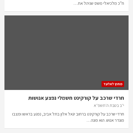
ח"כ מלכיאלי משס שניהל את…
מחוץ לאלעד
חרדי שרכב על קורקינט חשמלי נפצע אנושות
י״ב בטבת ה׳תשפ״א
חרדי שרכב על קורקינט ברחוב יגאל אלון בתל אביב, נפגע בראשו ומצבו
מוגדר אנוש. הוא פונה…