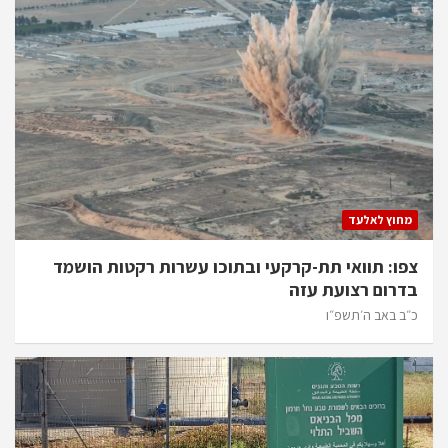
מחוץ לאלעד
צפו: תוואי תת-קרקעי ובתוכו עשרות רקטות הושמד
בדרום רצועת עזה
כ״ב באב ה׳תשפ״ו