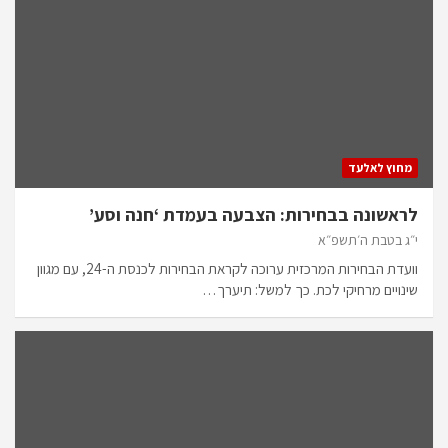
מחוץ לאלעד
לראשונה בבחירות: הצבעה בעמדת ‘חנה וסע’
י״ג בטבת ה׳תשפ״א
וועדת הבחירות המרכזית ערוכה לקראת הבחירות לכנסת ה-24, עם מגוון
שינויים מרחיקי לכת. כך למשל: תיערך…