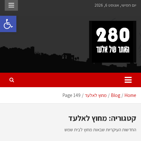
Ski
יום חמישי, אוגוסט 6, 2026
t
פתח 
conten
280 – חדשות אלעד
כל מה שחדש ומעניין באלעד
Home
Blog
מחוץ לאלעד
Page 149
קטגוריה:
מחוץ לאלעד
החדשות העיקריות שבאות מחוץ לבית שמש