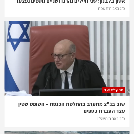
אסון בלבנון: שני חיילים נהרגו ושניים נוספים נפצעו
כ״ג באב ה׳תשפ״ו
מחוץ לאלעד
שוב בג"צ מתערב בהחלטת הכנסת – השופט שטין
עצר העברת כספים
כ״ב באב ה׳תשפ״ו