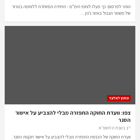
הותר לפרסום: כך פעלו לוחמי הימ"מ - היחידה המיוחדת ללוחמה בטרור
של משמר הגבול באזור ג'נין…
מחוץ לאלעד
צפו: וועדת החוקה התפזרה מבלי להצביע על אישור
הסגר
י״ב בטבת ה׳תשפ״א
וועדת החוקה של הכנסת התפזרה מבלי להצביע על אישור תקנות הסגר.