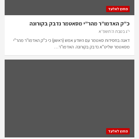
מחוץ לאלעד
כ”ק האדמו”ר מהר”י מסאטמר נדבק בקורונה
י״ג בטבת ה׳תשפ״א
דאגה בחסידות סאטמר עם היוודע אמש (ראשון) כי כ"ק האדמו"ר מהר"י
מסאטמר שליט"א נדבק בקורונה. האדמו"ר…
מחוץ לאלעד