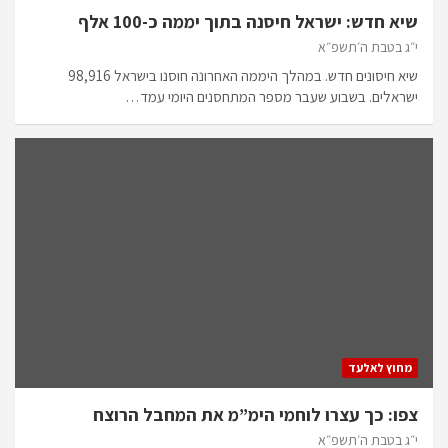
שיא חדש: ישראל חיסנה בתוך יממה כ-100 אלף
י״ג בטבת ה׳תשפ״א
שיא חיסונים חדש. במהלך היממה האחרונה חוסנו בישראל 98,916
ישראלים. בשבוע שעבר מספר המתחסנים היומי עמד…
מחוץ לאלעד
צפו: כך עצרו לוחמי הימ”מ את המחבל הרוצח
י״ג בטבת ה׳תשפ״א