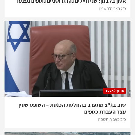
אסון בלבנון: שני חיילים נהרגו ושניים נוספים נפצעו
כ״ג באב ה׳תשפ״ו
מחוץ לאלעד
שוב בג"צ מתערב בהחלטת הכנסת – השופט שטין
עצר העברת כספים
כ״ב באב ה׳תשפ״ו