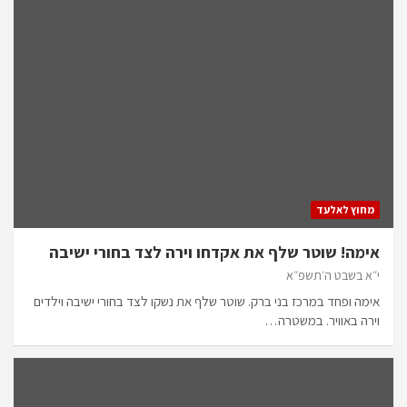
מחוץ לאלעד
אימה! שוטר שלף את אקדחו וירה לצד בחורי ישיבה
י״א בשבט ה׳תשפ״א
אימה ופחד במרכז בני ברק. שוטר שלף את נשקו לצד בחורי ישיבה וילדים
וירה באוויר. במשטרה…