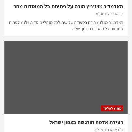
האדמו”ר מויז’ניץ הורה על פתיחת כל המוסדות מחר
י׳ בשבט ה׳תשפ״א
האדמו"ר מויז'ניץ הורה בסעודה שלישית לכל מנהלי מוסדות ויז'ניץ לפתוח
מחר את כל מוסדות החינוך של…
מחוץ לאלעד
רעידת אדמה הורגשה בצפון ישראל
ח׳ בשבט ה׳תשפ״א