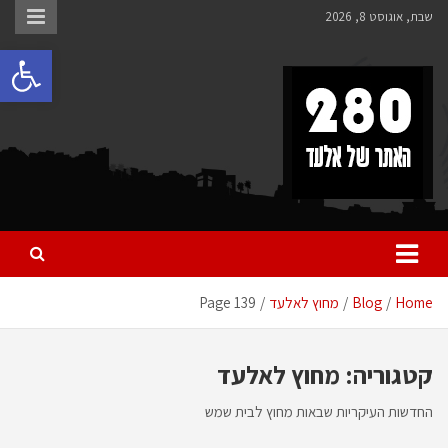
Ski
שבת, אוגוסט 8, 2026
t
פתח 
conten
280 – חדשות אלעד
כל מה שחדש ומעניין באלעד
Home
Blog
מחוץ לאלעד
Page 139
קטגוריה:
מחוץ לאלעד
החדשות העיקריות שבאות מחוץ לבית שמש