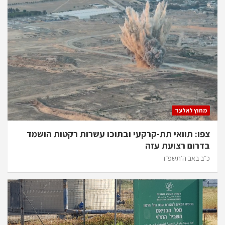
מחוץ לאלעד
צפו: תוואי תת-קרקעי ובתוכו עשרות רקטות הושמד
בדרום רצועת עזה
כ״ב באב ה׳תשפ״ו