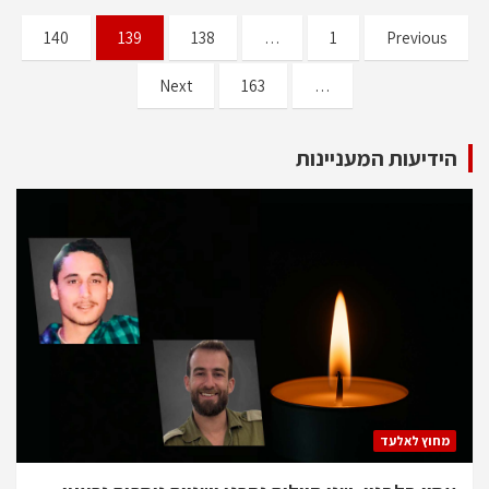
Posts
140
139
138
…
1
Previous
pagination
Next
163
…
הידיעות המעניינות
מחוץ לאלעד