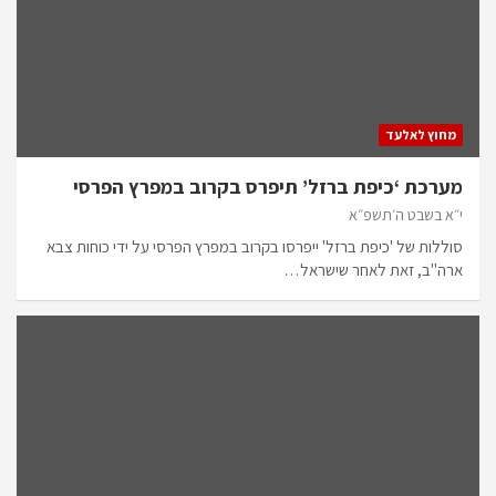
מחוץ לאלעד
מערכת ‘כיפת ברזל’ תיפרס בקרוב במפרץ הפרסי
י״א בשבט ה׳תשפ״א
סוללות של 'כיפת ברזל' ייפרסו בקרוב במפרץ הפרסי על ידי כוחות צבא
ארה"ב, זאת לאחר שישראל…