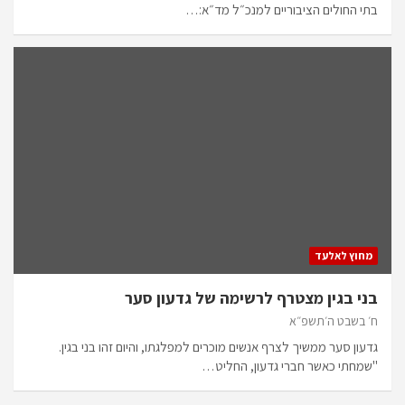
בתי החולים הציבוריים למנכ״ל מד״א:…
מחוץ לאלעד
בני בגין מצטרף לרשימה של גדעון סער
ח׳ בשבט ה׳תשפ״א
גדעון סער ממשיך לצרף אנשים מוכרים למפלגתו, והיום זהו בני בגין.
"שמחתי כאשר חברי גדעון, החליט…