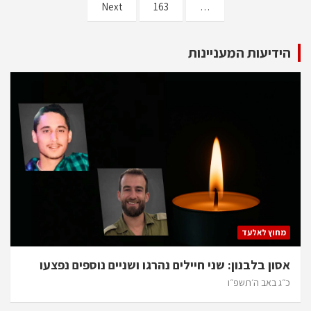
Next
163
…
הידיעות המעניינות
מחוץ לאלעד
אסון בלבנון: שני חיילים נהרגו ושניים נוספים נפצעו
כ״ג באב ה׳תשפ״ו