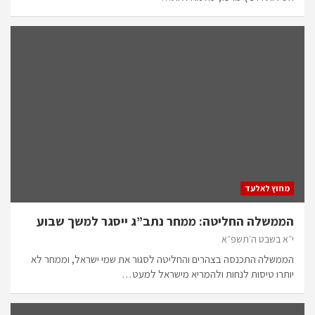
מחוץ לאלעד
הממשלה החליטה: ממחר נתב”ג ייסגר למשך שבוע
י״א בשבט ה׳תשפ״א
הממשלה התכנסה בצהרים והחליטה לסגור את שמי ישראל, וממחר לא
יותרו טיסות לנחות ולהמריא מישראל למעט…