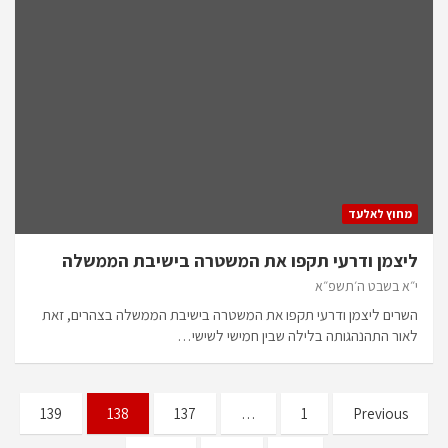
מחוץ לאלעד
ליצמן ודרעי תקפו את המשטרה בישיבת הממשלה
י״א בשבט ה׳תשפ״א
השרים ליצמן ודרעי תקפו את המשטרה בישיבת הממשלה בצהרים, זאת
לאור התהנהגותה בלילה שבין חמישי לשישי…
Posts
139
138
137
…
1
Previous
pagination