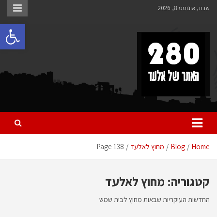
Ski
שבת, אוגוסט 8, 2026
t
פתח 
conten
280 – חדשות אלעד
כל מה שחדש ומעניין באלעד
Home
Blog
מחוץ לאלעד
Page 138
קטגוריה:
מחוץ לאלעד
החדשות העיקריות שבאות מחוץ לבית שמש