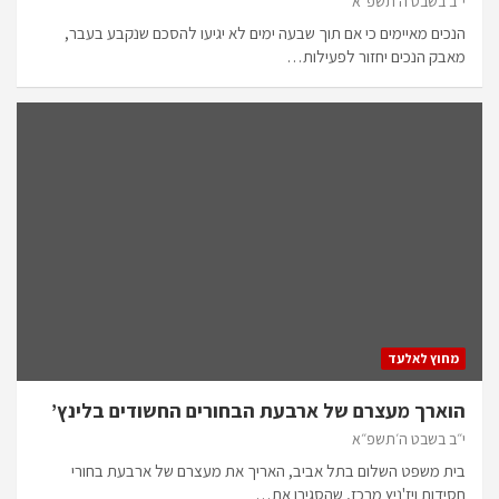
י״ב בשבט ה׳תשפ״א
הנכים מאיימים כי אם תוך שבעה ימים לא יגיעו להסכם שנקבע בעבר,
מאבק הנכים יחזור לפעילות…
מחוץ לאלעד
הוארך מעצרם של ארבעת הבחורים החשודים בלינץ’
י״ב בשבט ה׳תשפ״א
בית משפט השלום בתל אביב, האריך את מעצרם של ארבעת בחורי
חסידות ויז'ניץ מרכז, שהסגירו את…