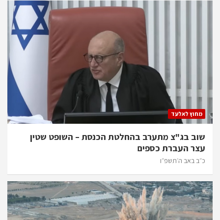
מחוץ לאלעד
שוב בג"צ מתערב בהחלטת הכנסת – השופט שטין
עצר העברת כספים
כ״ב באב ה׳תשפ״ו