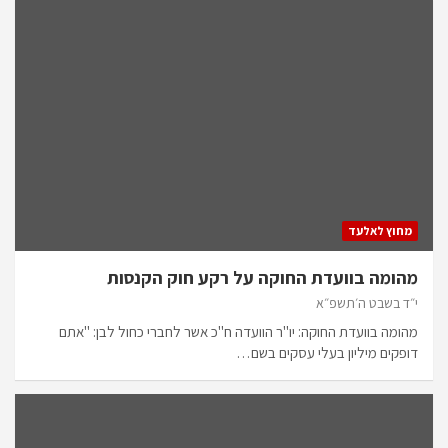
מחוץ לאלעד
מהומה בוועדת החוקה על רקע חוק הקנסות
י״ד בשבט ה׳תשפ״א
מהומה בוועדת החוקה: יו"ר הוועדה ח"כ אשר לחברי כחול לבן: "אתם
דופקים מיליון בעלי עסקים בשם…