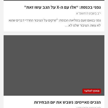
גפני בכנסת: “אלו עם ה-X על הגב עשו זאת”
י״ב בשבט ה׳תשפ״א
גפני בנאום זועם במליאת הכנסת: "זורקים על הציבור החרדי דברים שהוא
לא עשה. הציבור שלנו לא…
מחוץ לאלעד
הנכים מאיימים: נשבש את יום הבחירות