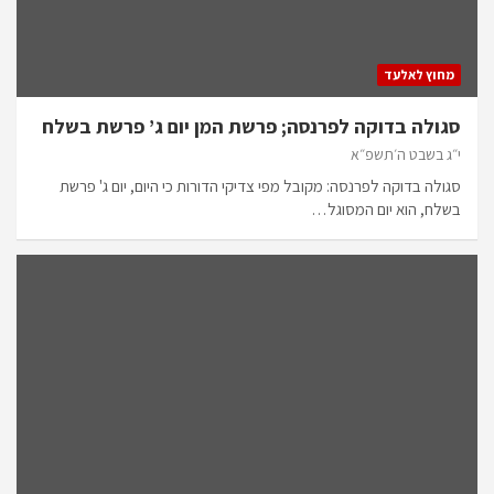
מחוץ לאלעד
סגולה בדוקה לפרנסה; פרשת המן יום ג’ פרשת בשלח
י״ג בשבט ה׳תשפ״א
סגולה בדוקה לפרנסה: מקובל מפי צדיקי הדורות כי היום, יום ג' פרשת
בשלח, הוא יום המסוגל…