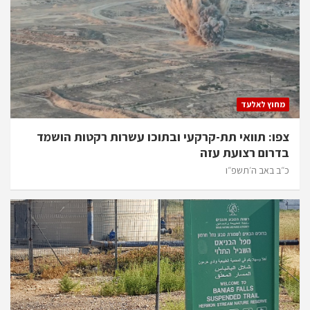
מחוץ לאלעד
צפו: תוואי תת-קרקעי ובתוכו עשרות רקטות הושמד
בדרום רצועת עזה
כ״ב באב ה׳תשפ״ו